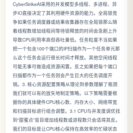
CyberStrikeAI采用的并发模型多线程、多进程、异
步IO直接决定了其利用硬件资源的能力。全局锁竞
争如果任务调度器或结果收集器存在全局锁那么随
着线程数增加线程间等待锁释放的时间会急剧上升
导致CPU利用率高但吞吐量低。任务粒度不当如果
把一个包含100个端口的IP扫描作为一个任务单元那
么这个任务会运行很长时间才释放。其他空闲线程
可能无事可做造成资源闲置。反之如果把每个端口
扫描都作为一个任务则会产生巨大的任务调度开
销。3. 核心资源配置策略从理论到参数理解了瓶颈
我们就可以有的放矢地制定策略。以下策略需要根
据你的具体硬件CPU核心数、内存大小、网络带宽
和扫描目标进行组合调整。3.1 CPU与并发度调优找
到“甜蜜点”盲目增加线程数或进程数只会适得其反。
我们的目标是让CPU核心保持在高效率的忙碌状态