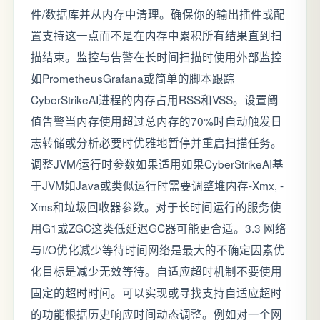
件/数据库并从内存中清理。确保你的输出插件或配
置支持这一点而不是在内存中累积所有结果直到扫
描结束。监控与告警在长时间扫描时使用外部监控
如PrometheusGrafana或简单的脚本跟踪
CyberStrikeAI进程的内存占用RSS和VSS。设置阈
值告警当内存使用超过总内存的70%时自动触发日
志转储或分析必要时优雅地暂停并重启扫描任务。
调整JVM/运行时参数如果适用如果CyberStrikeAI基
于JVM如Java或类似运行时需要调整堆内存-Xmx, -
Xms和垃圾回收器参数。对于长时间运行的服务使
用G1或ZGC这类低延迟GC器可能更合适。3.3 网络
与I/O优化减少等待时间网络是最大的不确定因素优
化目标是减少无效等待。自适应超时机制不要使用
固定的超时时间。可以实现或寻找支持自适应超时
的功能根据历史响应时间动态调整。例如对一个网