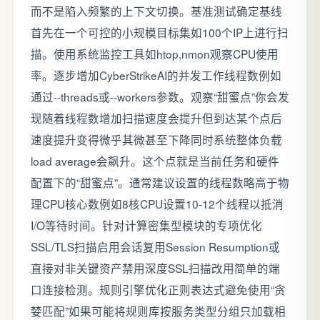
而不是陷入频繁的上下文切换。基准测试确定基线
首先在一个可控的小规模目标集如100个IP上进行扫
描。使用系统监控工具如htop,nmon观察CPU使用
率。逐步增加CyberStrikeAI的并发工作线程数例如
通过--threads或--workers参数。观察“甜蜜点”你会发
现随着线程数增加扫描速度会提升但到达某个点后
速度提升变得微乎其微甚至下降同时系统整体负载
load average会飙升。这个点就是当前任务和硬件
配置下的“甜蜜点”。通常建议设置的线程数略高于物
理CPU核心数例如8核CPU设置10-12个线程以抵消
I/O等待时间。针对计算密集型模块的专项优化
SSL/TLS扫描启用会话复用Session Resumption或
直接对非关键资产禁用深度SSL扫描改用简单的端
口连接检测。规则引擎优化正则表达式避免使用“贪
婪匹配”如果可能将规则库按服务类型分组只加载相