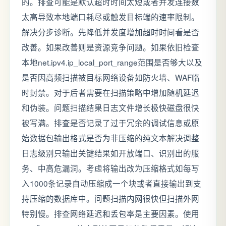
的。排查可能是默认超时时间太短或者并发连接数
太高导致本地端口耗尽或触发目标端的速率限制。
解决分步诊断。先降低并发度增加超时时间看是否
改善。如果改善则是资源竞争问题。如果依旧检查
本地net.ipv4.ip_local_port_range范围是否够大以及
是否因高频扫描被目标网络设备如防火墙、WAF临
时封禁。对于后者需要在扫描策略中增加随机延迟
和伪装。问题扫描结果日志文件增长极快磁盘很快
被写满。排查是否记录了过于冗余的调试信息或原
始数据包输出格式是否为非压缩的纯文本解决调整
日志级别只输出关键结果如开放端口、识别出的服
务、中高危漏洞。考虑将输出改为压缩格式如每写
入1000条记录自动压缩成一个块或者直接输出到支
持压缩的数据库中。问题扫描内网很快但扫描外网
特别慢。排查网络延迟和丢包率是主要因素。使用