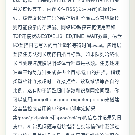
并发度设高了。内存关注RSS(常驻内存)的增长曲
线。缓慢增长是正常的缓存数据阶梯式或直线增长
则可能预示内存泄漏。网络I/O监控带宽使用率和
TCP连接状态ESTABLISHED,TIME_WAIT数量。磁盘
I/O监控日志写入的吞吐量和等待时间await。应用层
监控任务队列长度待扫描目标数。如果队列始终很
长且处理速度慢说明整体吞吐量是瓶颈。任务处理
速率平均每分钟完成多少个目标/端口的扫描。错误
类型统计连接超时、连接拒绝、读取错误等各自的
比例。这有助于调整超时参数和识别网络问题。你
可以使用prometheusnode_exportergrafana来搭建
这套监控或者用简单的Shell脚本定期采
集/proc/[pid]/status和/proc/net/tcp的信息并记录到日
志中。5. 常见问题与避坑指南在实际操作中我踩过