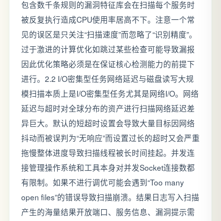
包含数千条规则的漏洞特征库会在扫描每个服务时
被反复执行造成CPU使用率居高不下。注意一个常
见的误区是只关注“扫描速度”而忽略了“识别精度”。
过于激进的计算优化如跳过某些检查可能导致漏报
因此优化策略必须是在保证核心检测能力的前提下
进行。2.2 I/O密集型任务网络延迟与磁盘读写大规
模扫描本质上是I/O密集型任务尤其是网络I/O。网络
延迟与超时对全球分布的资产进行扫描网络延迟差
异巨大。默认的短超时设置会导致大量目标因网络
抖动而被误判为“无响应”而设置过长的超时又会严重
拖慢整体进度导致扫描线程被长时间挂起。并发连
接管理操作系统和工具本身对并发Socket连接数都
有限制。如果不进行调优可能会遇到“Too many
open files”的错误导致扫描崩溃。结果日志写入扫描
产生的海量结果开放端口、服务信息、漏洞提示需