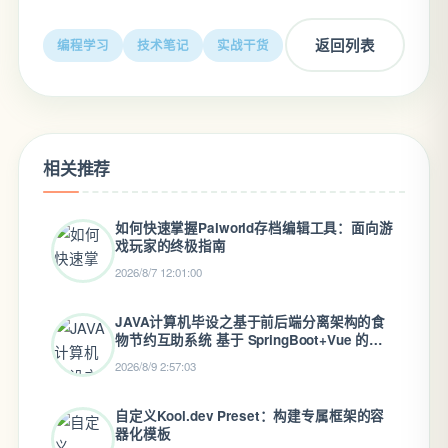
返回列表
编程学习
技术笔记
实战干货
相关推荐
如何快速掌握Palworld存档编辑工具：面向游
戏玩家的终极指南
2026/8/7 12:01:00
JAVA计算机毕设之基于前后端分离架构的食
物节约互助系统 基于 SpringBoot+Vue 的粮
食节约视角下校园盲盒交易服务平台(完整前
2026/8/9 2:57:03
后端代码+说明文档+LW，调试定制等）
自定义Kool.dev Preset：构建专属框架的容
器化模板