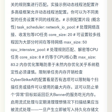
关的规则集进行匹配。实操示例动态线程池配置许
多高级框架允许动态线程池配置。你可以为不同类
型的任务设置不同的线程池。# 示例配置片段 (概念
性) task_scheduler: network_io_pool: # 处理网络连
接、收发包等I/O任务 core_size: 20 # 可设置较多线
程因为大部分时间在等待网络 max_size: 50
cpu_intensive_pool: # 处理规则匹配、解密等CPU
任务 core_size: 8 # 约等于CPU核心数 max_size:
83.2 内存优化策略防患于未然内存优化关乎系统稳
定性必须谨慎。限制单任务内存开销检查
CyberStrikeAI的配置看是否有选项可以限制每个扫
描任务或插件可以使用的最大内存。这可以防止单
个“异常”目标如返回巨大Banner的服务吃光内存。
启用流式处理与定期清理理想情况下扫描结果应当
被流式处理——一旦产生立即被写入持久化存储文