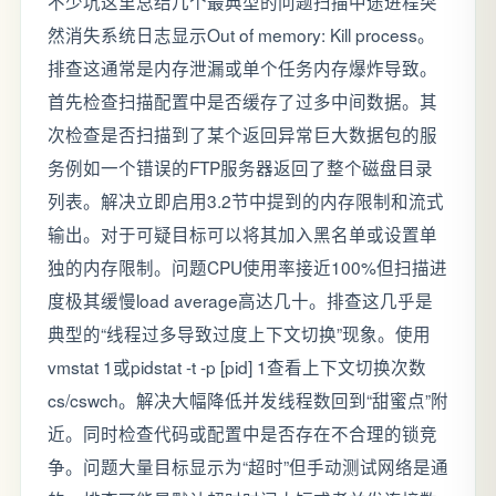
不少坑这里总结几个最典型的问题扫描中途进程突
然消失系统日志显示Out of memory: Kill process。
排查这通常是内存泄漏或单个任务内存爆炸导致。
首先检查扫描配置中是否缓存了过多中间数据。其
次检查是否扫描到了某个返回异常巨大数据包的服
务例如一个错误的FTP服务器返回了整个磁盘目录
列表。解决立即启用3.2节中提到的内存限制和流式
输出。对于可疑目标可以将其加入黑名单或设置单
独的内存限制。问题CPU使用率接近100%但扫描进
度极其缓慢load average高达几十。排查这几乎是
典型的“线程过多导致过度上下文切换”现象。使用
vmstat 1或pidstat -t -p [pid] 1查看上下文切换次数
cs/cswch。解决大幅降低并发线程数回到“甜蜜点”附
近。同时检查代码或配置中是否存在不合理的锁竞
争。问题大量目标显示为“超时”但手动测试网络是通