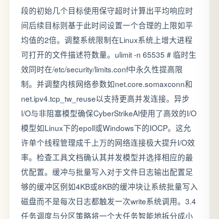
段的初始几个目标使用保守超时计算出平均响应时
间后续目标则基于此时间设置一个合理的上限如平
均值的2倍。调整系统限制在Linux系统上增大进程
可打开的文件描述符数量。ulimit -n 65535 # 临时生
效同时在/etc/security/limits.conf中永久性提高限
制。并调整内核网络参数如net.core.somaxconn和
net.ipv4.tcp_tw_reuse以支持更高并发连接。异步
I/O与非阻塞模型确保CyberStrikeAI使用了高效的I/O
模型如Linux下的epoll或Windows下的IOCP。这允
许单个线程管理成千上万的网络连接极大提升I/O效
率。检查工具文档确认其并发模型并选择相应的最
优配置。缓冲与批量写入对于文件日志输出配置足
够的缓冲区例如4KB或8KB的缓冲块让系统批量写入
磁盘而不是每次日志都触发一次write系统调用。3.4
任务调度与分区策略将一个大任务智能地拆分成小