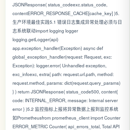
JSONResponse( status_codeexc.status_code,
contentERROR_RESPONSE_CACHE[cache_key] )5.
生产环境最佳实践5.1 错误日志集成异常处理必须与日
志系统联动import logging logger
logging.getLogger(api)
app.exception_handler(Exception) async def
global_exception_handler(request: Request, exc:
Exception): logger.error( Unhandled exception,
exc_infoexc, extra{ path: request.url.path, method:
request.method, params: dict(request.query_params)
} ) return JSONResponse( status_code500, content{
code: INTERNAL_ERROR, message: Internal server
error } )5.2 监控指标上报将异常数据上报到监控系统
如Prometheusfrom prometheus_client import Counter
ERROR_METRIC Counter( api_errors_total, Total API