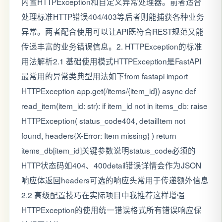
内置HTTPException和自定义异常处理器。前者适合
处理标准HTTP错误404/403等后者则能捕获各种业务
异常。两者配合使用可以让API既符合REST规范又能
传递丰富的业务错误信息。2. HTTPException的标准
用法解析2.1 基础使用模式HTTPException是FastAPI
最常用的异常类典型用法如下from fastapi import
HTTPException app.get(/items/{item_id}) async def
read_item(item_id: str): if item_id not in items_db: raise
HTTPException( status_code404, detailItem not
found, headers{X-Error: Item missing} ) return
items_db[item_id]关键参数说明status_code必须的
HTTP状态码如404、400detail错误详情会作为JSON
响应体返回headers可选的响应头常用于传递额外信息
2.2 高级配置技巧在实际项目中我推荐这样增强
HTTPException的使用统一错误格式所有错误响应保