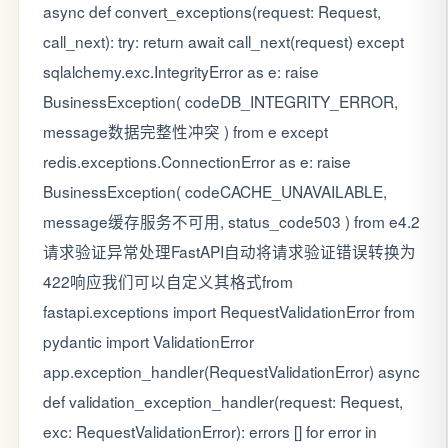
async def convert_exceptions(request: Request,
call_next): try: return await call_next(request) except
sqlalchemy.exc.IntegrityError as e: raise
BusinessException( codeDB_INTEGRITY_ERROR,
message数据完整性冲突 ) from e except
redis.exceptions.ConnectionError as e: raise
BusinessException( codeCACHE_UNAVAILABLE,
message缓存服务不可用, status_code503 ) from e4.2
请求验证异常处理FastAPI自动将请求验证错误转换为
422响应我们可以自定义其格式from
fastapi.exceptions import RequestValidationError from
pydantic import ValidationError
app.exception_handler(RequestValidationError) async
def validation_exception_handler(request: Request,
exc: RequestValidationError): errors [] for error in