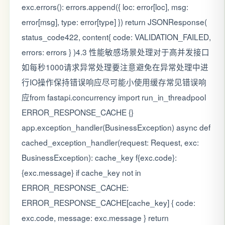
exc.errors(): errors.append({ loc: error[loc], msg:
error[msg], type: error[type] }) return JSONResponse(
status_code422, content{ code: VALIDATION_FAILED,
errors: errors } )4.3 性能敏感场景处理对于高并发接口
如每秒1000请求异常处理要注意避免在异常处理中进
行IO操作保持错误响应尽可能小使用缓存常见错误响
应from fastapi.concurrency import run_in_threadpool
ERROR_RESPONSE_CACHE {}
app.exception_handler(BusinessException) async def
cached_exception_handler(request: Request, exc:
BusinessException): cache_key f{exc.code}:
{exc.message} if cache_key not in
ERROR_RESPONSE_CACHE:
ERROR_RESPONSE_CACHE[cache_key] { code:
exc.code, message: exc.message } return