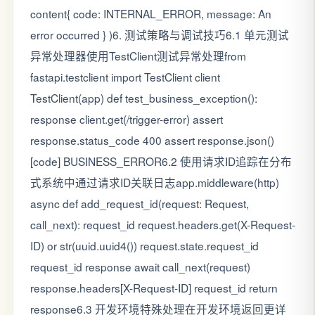
content{ code: INTERNAL_ERROR, message: An
error occurred } )6. 测试策略与调试技巧6.1 单元测试
异常处理器使用TestClient测试异常处理from
fastapi.testclient import TestClient client
TestClient(app) def test_business_exception():
response client.get(/trigger-error) assert
response.status_code 400 assert response.json()
[code] BUSINESS_ERROR6.2 使用请求ID追踪在分布
式系统中通过请求ID关联日志app.middleware(http)
async def add_request_id(request: Request,
call_next): request_id request.headers.get(X-Request-
ID) or str(uuid.uuid4()) request.state.request_id
request_id response await call_next(request)
response.headers[X-Request-ID] request_id return
response6.3 开发环境特殊处理在开发环境返回更详