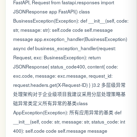
FastAPI, Request from fastapi.responses import
JSONResponse app FastAPI() class
BusinessException(Exception): def __init__(self, code:
str, message: str): self.code code self.message
message app.exception_handler(BusinessException)
async def business_exception_handler(request:
Request, exc: BusinessException): return
JSONResponse( status_code400, content{ code:
exc.code, message: exc.message, request_id:
request.headers.get(X-Request-ID) } )3.2 多层级异常
处理架构对于企业级项目我建议采用分层处理策略基
础异常类定义所有异常的基类class
AppException(Exception): 所有应用异常的基类 def
__init__(self, code: str, message: str, status_code: int
400): self.code code self.message message