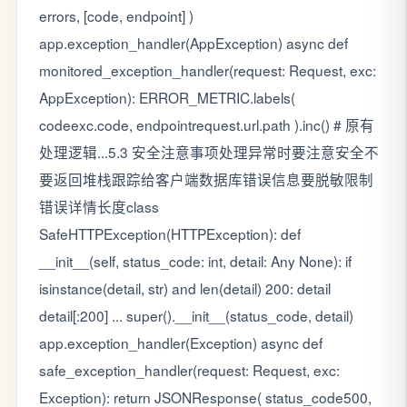
errors, [code, endpoint] )
app.exception_handler(AppException) async def
monitored_exception_handler(request: Request, exc:
AppException): ERROR_METRIC.labels(
codeexc.code, endpointrequest.url.path ).inc() # 原有
处理逻辑...5.3 安全注意事项处理异常时要注意安全不
要返回堆栈跟踪给客户端数据库错误信息要脱敏限制
错误详情长度class
SafeHTTPException(HTTPException): def
__init__(self, status_code: int, detail: Any None): if
isinstance(detail, str) and len(detail) 200: detail
detail[:200] ... super().__init__(status_code, detail)
app.exception_handler(Exception) async def
safe_exception_handler(request: Request, exc:
Exception): return JSONResponse( status_code500,