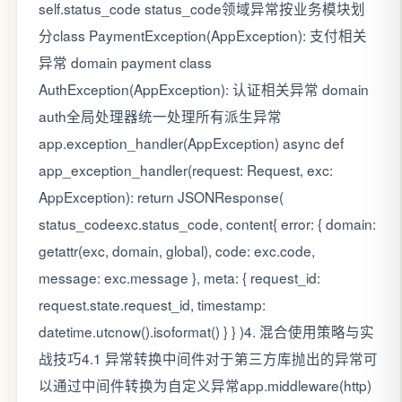
self.status_code status_code领域异常按业务模块划
分class PaymentException(AppException): 支付相关
异常 domain payment class
AuthException(AppException): 认证相关异常 domain
auth全局处理器统一处理所有派生异常
app.exception_handler(AppException) async def
app_exception_handler(request: Request, exc:
AppException): return JSONResponse(
status_codeexc.status_code, content{ error: { domain:
getattr(exc, domain, global), code: exc.code,
message: exc.message }, meta: { request_id:
request.state.request_id, timestamp:
datetime.utcnow().isoformat() } } )4. 混合使用策略与实
战技巧4.1 异常转换中间件对于第三方库抛出的异常可
以通过中间件转换为自定义异常app.middleware(http)