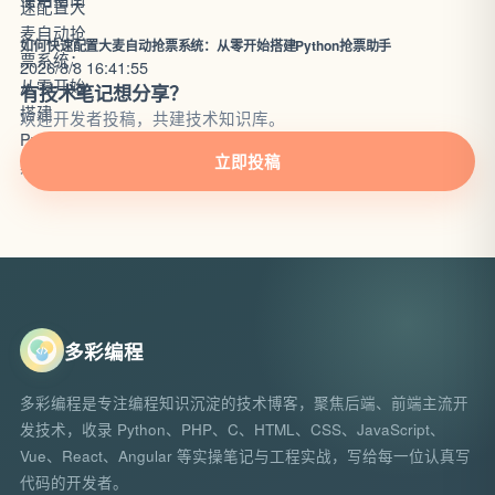
如何快速配置大麦自动抢票系统：从零开始搭建Python抢票助手
2026/8/8 16:41:55
有技术笔记想分享？
欢迎开发者投稿，共建技术知识库。
立即投稿
多彩编程
多彩编程是专注编程知识沉淀的技术博客，聚焦后端、前端主流开
发技术，收录 Python、PHP、C、HTML、CSS、JavaScript、
Vue、React、Angular 等实操笔记与工程实战，写给每一位认真写
代码的开发者。