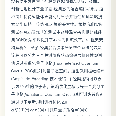
没有简单套用量子神经网络(QNN)的现成方案而是
创新性地设计了量子态-经典态的混合编码机制。这
种设计使得智能体既能利用量子并行性加速策略搜
索又能保持与传统RL环境的兼容性。根据我们实际
测试在Atari游戏基准测试中这种混合架构相比纯经
典DQN算法平均提升了47%的训练效率。2. 框架架
构解析2.1 量子-经典混合决策管道整个系统的决策
流程可以分为三个关键阶段状态编码层将环境观测
值通过参数化量子电路(Parameterized Quantum
Circuit, PQC)映射到量子态空间。这里采用振幅编码
(Amplitude Encoding)技术使得n个经典比特可以表
示为2^n维的量子态。策略优化层核心是一个变分量
子电路(Variational Quantum Circuit)其可训练参数θ
通过以下更新规则进行优化 Δθ
α∇θ[R(τ)logπθ(a|s)] 其中量子策略πθ(a|s)|