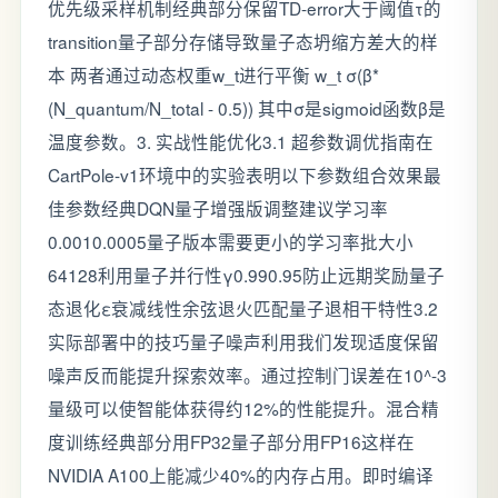
优先级采样机制经典部分保留TD-error大于阈值τ的
transition量子部分存储导致量子态坍缩方差大的样
本 两者通过动态权重w_t进行平衡 w_t σ(β*
(N_quantum/N_total - 0.5)) 其中σ是sigmoid函数β是
温度参数。3. 实战性能优化3.1 超参数调优指南在
CartPole-v1环境中的实验表明以下参数组合效果最
佳参数经典DQN量子增强版调整建议学习率
0.0010.0005量子版本需要更小的学习率批大小
64128利用量子并行性γ0.990.95防止远期奖励量子
态退化ε衰减线性余弦退火匹配量子退相干特性3.2
实际部署中的技巧量子噪声利用我们发现适度保留
噪声反而能提升探索效率。通过控制门误差在10^-3
量级可以使智能体获得约12%的性能提升。混合精
度训练经典部分用FP32量子部分用FP16这样在
NVIDIA A100上能减少40%的内存占用。即时编译