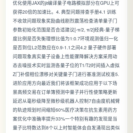
优化使用JAX的jit编译量子电路模拟部分在GPU上可
获得20倍的加速比。4. 典型问题排查手册4.1 训练
不收敛问题现象奖励曲线剧烈震荡检查清单量子门
参数初始化范围是否合适建议[-π/2, π/2]经典-量子梯
度比例是否失衡理想比值为1:0.7环境观测值归一化
是否到位L2范数应在0.9-1.1之间4.2 量子硬件部署
问题现象真实量子设备上性能骤降解决方案采用动
态去噪技术实时监测各量子位的T1/T2时间插入虚拟
Z门补偿相位漂移对关键量子门进行基准测试校准5.
进阶应用方向最近我们将该框架成功应用于以下场
景高频交易在订单簿预测中量子并行性使策略更新
延迟从毫秒级降至微秒级机器人控制7自由度机械臂
的轨迹规划时间缩短60%医疗决策在抗生素用药方
案优化中准确率提升33%一个特别有趣的发现是当
量子比特数达到8个以上时智能体会自发涌现出类似