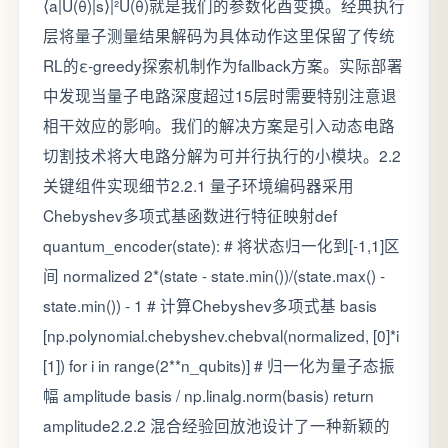
⟨a|U(θ)|s⟩|²U(θ)就是我们的参数化酉变换。经典执行
层将量子测量结果解码为具体动作这里保留了传统
RL的ε-greedy探索机制作为fallback方案。实际部署
中发现当量子电路深度超过15层时需要特别注意退
相干效应的影响。我们的解决方案是引入动态电路
切割技术将大电路分解为可并行执行的小模块。2.2
关键组件实现细节2.2.1 量子环境编码器采用
Chebyshev多项式基函数进行特征映射def
quantum_encoder(state): # 将状态归一化到[-1,1]区
间 normalized 2*(state - state.min())/(state.max() -
state.min()) - 1 # 计算Chebyshev多项式基 basis
[np.polynomial.chebyshev.chebval(normalized, [0]*i
[1]) for i in range(2**n_qubits)] # 归一化为量子态振
幅 amplitude basis / np.linalg.norm(basis) return
amplitude2.2.2 混合经验回放池设计了一种新颖的