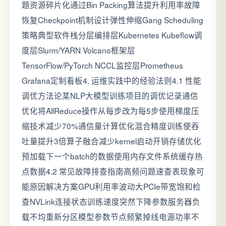
题资源碎片化通过Bin Packing算法提升利用率故障
恢复Checkpoint机制设计弹性伸缩Gang Scheduling
策略典型软件栈分层编排层Kubernetes Kubeflow调
度层Slurm/YARN Volcano框架层
TensorFlow/PyTorch NCCL监控层Prometheus
Grafana定制看板4. 运维实践中的经验法则4.1 性能
调优方法论某NLP大模型训练项目的调优记录通信
优化将AllReduce操作从每步改为每5步使用梯度压
缩技术减少70%通信量计算优化混合精度训练使吞
吐量提升3倍算子融合减少kernel启动开销存储优化
预加载下一个batch的数据使用内存文件系统缓存热
点数据4.2 常见故障排查指南高频问题速查表现象可
能原因解决方案GPU利用率波动大PCIe带宽饱和检
查NVLink连接状态训练速度突然下降参数服务器负
载不均重新分区模型参数节点频繁掉线电源功率不