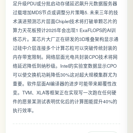
足升级PDU或分批启动存储延迟飙升元数据服务器
过载增加MDS节点或调整分片策略5. 未来三年的技
术演进预测芯片层面Chiplet技术将打破单颗芯片的
算力天花板预计2025年会出现1 ExaFLOPS的AI训
练芯片。某芯片大厂正在研发的3D堆叠架构显示通
过硅中介层连接多个计算芯粒可以突破传统封装的
内存带宽限制。网络层面光电共封装CPO技术将网
络延迟降低到纳秒级。Intel的实验室数据显示CPO
可以使交换机功耗降低30%这对超大规模集群尤为
重要。软件层面AI编译器的进步可能带来颠覆性改
变。TVM、XLA等框架正在实现写一次跑在任何硬
件的愿景某测试表明优化后的计算图能提升40%的
执行效率。