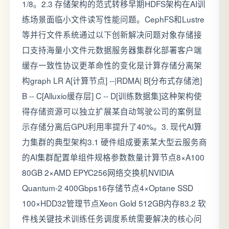
1/8。2.3 存储架构的范式转移早期HDFS架构在AI训
练场景面临小文件读写性能问题。CephFS和Lustre
等并行文件系统通过以下创新解决问题对象存储接
口支持海量小文件元数据服务器集群化部署客户端
缓存一致性协议更革命性的变化是计算存储分离架
构graph LR A[计算节点] --|RDMA| B[分布式存储池]
B -- C[Alluxio缓存层] C -- D[训练数据集]这种架构使
得存储资源可以独立扩展某自动驾驶公司的案例显
示存储分离后GPU利用率提升了40%。3. 现代AI算
力集群的典型架构3.1 硬件组成要素某大型云服务商
的AI集群配置单组件规格参数数量计算节点8×A100
80GB 2×AMD EPYC256网络交换机NVIDIA
Quantum-2 400Gbps16存储节点4×Optane SSD
100×HDD32管理节点Xeon Gold 512GB内存83.2 软
件栈关键技术训练任务调度系统需要解决的核心问