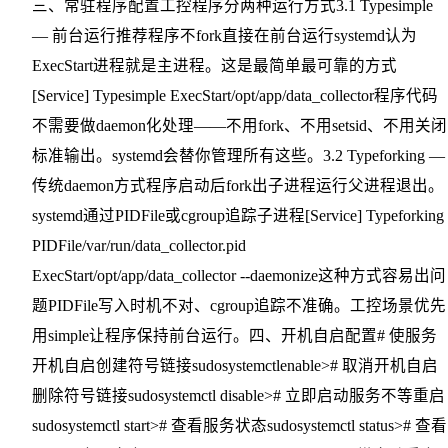
三、常驻程序配置工控程序分两种运行方式3.1 Typesimple
— 前台运行推荐程序不fork直接在前台运行systemd认为
ExecStart进程就是主进程。这是最简单最可靠的方式
[Service] Typesimple ExecStart/opt/app/data_collector程序代码
不需要做daemon化处理——不用fork、不用setsid、不用关闭
标准输出。systemd会替你管理所有这些。3.2 Typeforking —
传统daemon方式程序启动后fork出子进程运行父进程退出。
systemd通过PIDFile或cgroup追踪子进程[Service] Typeforking
PIDFile/var/run/data_collector.pid
ExecStart/opt/app/data_collector --daemonize这种方式容易出问
题PIDFile写入时机不对、cgroup追踪不准确。工控场景优先
用simple让程序保持前台运行。四、开机自启配置# 使服务
开机自启创建符号链接sudosystemctlenable># 取消开机自启
删除符号链接sudosystemctl disable># 立即启动服务不等重启
sudosystemctl start># 查看服务状态sudosystemctl status># 查看