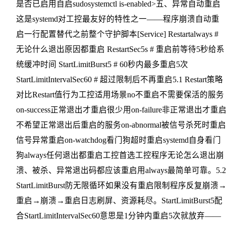
是否已启用自启sudosystemctl is-enabled>五、异常自动重启
这是systemd对工控最友好的特性之一——程序崩溃自动重
启一行配置替代之前整个守护脚本[Service] Restartalways #
无论什么退出原因都重启 RestartSec5s # 重启前等待5秒给系
统缓冲时间 StartLimitBurst5 # 60秒内最多重启5次
StartLimitIntervalSec60 # 超过限制后不再重启5.1 Restart策略
对比Restart值行为工控适用场景no不重启不需要保活的服务
on-success正常退出才重启很少用on-failure非正常退出才重
不希望正常退出后重启的服务on-abnormal被信号杀死时重启
信号异常重启on-watchdog看门狗超时重启systemd自身看门
狗always任何退出都重启工控首选工控程序无论怎么退出崩
溃、被杀、异常退出码都应该重启用always最简单可靠。5.2
StartLimitBurst防无限循环如果没有重启限制程序反复崩溃
重启→崩溃→重启日志刷屏、资源耗尽。StartLimitBurst5配
合StartLimitIntervalSec60意思是1分钟内重启5次就放弃——