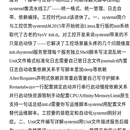
systemd像流水线工厂——统一格式、统一管理、日志自
带、依赖编排。工控时代init.d该退休了。一、systemd简介
与工控优势systemd从2015年开始统治Linux发行版的init系统
取代了古老的SysV init.d。对工控开发来说systemd带来的不
只是启动快了——它解决了工控场景最头疼的几个问题维度
init.dsystemd服务管理每个服务独立Shell脚本写法混乱统一
Unit文件格式标准化日志需要自己管日志文件journalctl内置
日志自动收集依赖关系手写脚本里加sleep等依赖
After/Requires声明式依赖异常重启需要自己写守护脚本
Restartalways一行配置搞定启动并行串行启动慢按依赖关系
并行启动快资源限制手动配置CPUAffinity/MemoryLimit原生
支持一句话总结init.d需要你写运维脚本systemd用配置文件
替代运维脚本。工控要的是稳定和自动化systemd刚好对
症。二、Unit文件编写详解systemd用Unit文件描述服务后缀