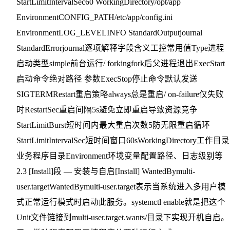
StartLimitIntervalSec60 WorkingDirectory/opt/app
EnvironmentCONFIG_PATH/etc/app/config.ini
EnvironmentLOG_LEVELINFO StandardOutputjournal
StandardErrorjournal逐项解释字段含义工控常用值Type进程
启动类型simple前台运行/ forkingfork后父进程退出ExecStart
启动命令绝对路径 参数ExecStop停止命令默认发送
SIGTERMRestart重启策略always总是重启/ on-failure仅失败
时RestartSec重启间隔5s避免立即重启导致资源竞争
StartLimitBurst短时间内最大重启次数5防无限重启循环
StartLimitIntervalSec短时间窗口60sWorkingDirectory工作目录
业务程序目录Environment环境变量配置路径、日志级别等
2.3 [Install]段 — 安装与自启[Install] WantedBymulti-
user.targetWantedBymulti-user.target表示当系统进入多用户模
式正常运行模式时启动此服务。systemctl enable就是把这个
Unit文件链接到multi-user.target.wants/目录下实现开机自启。