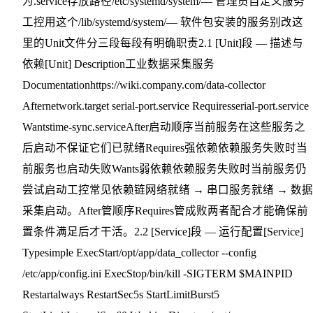
为.service存放路径/etc/systemd/system/— 管理员自定义服务
工控用这个/lib/systemd/system/— 软件包安装的服务别改这
里的Unit文件分三段每段有明确职责2.1 [Unit]段 — 描述与
依赖[Unit] Description工业数据采集服务
Documentationhttps://wiki.company.com/data-collector
Afternetwork.target serial-port.service Requiresserial-port.service
Wantstime-sync.serviceAfter启动顺序当前服务在这些服务之
后启动不保证它们已就绪Requires强依赖依赖服务失败时当
前服务也启动失败Wants弱依赖依赖服务失败时当前服务仍
尝试启动工控常见依赖链网络就绪 → 串口服务就绪 → 数据
采集启动。After管顺序Requires管成败两者配合才能确保前
置条件满足后才干活。2.2 [Service]段 — 运行配置[Service]
Typesimple ExecStart/opt/app/data_collector --config
/etc/app/config.ini ExecStop/bin/kill -SIGTERM $MAINPID
Restartalways RestartSec5s StartLimitBurst5