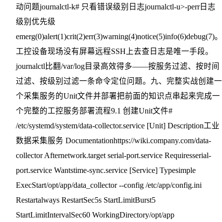
动问题journalctl-k# 只看错误级别日志journalctl-u>-perr日志
级别优先级
emerg(0)alert(1)crit(2)err(3)warning(4)notice(5)info(6)debug(7)
工控设备现场没有屏幕远程SSH上去查日志是唯一手段。
journalctl比翻/var/log目录高效得多——按服务过滤、按时间
过滤、按级别过滤一条命令定位问题。九、完整实战创建一
个采集服务的Unit文件并部署把前面的知识点串起来完成一
个完整的工控服务部署流程9.1 创建Unit文件#
/etc/systemd/system/data-collector.service [Unit] Description工业
数据采集服务 Documentationhttps://wiki.company.com/data-
collector Afternetwork.target serial-port.service Requiresserial-
port.service Wantstime-sync.service [Service] Typesimple
ExecStart/opt/app/data_collector --config /etc/app/config.ini
Restartalways RestartSec5s StartLimitBurst5
StartLimitIntervalSec60 WorkingDirectory/opt/app