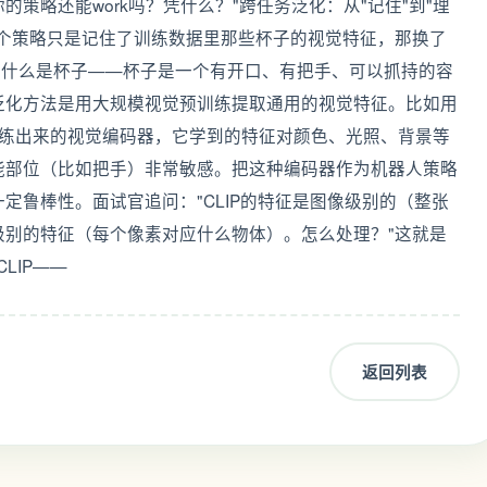
策略还能work吗？凭什么？"跨任务泛化：从"记住"到"理
一个策略只是记住了训练数据里那些杯子的视觉特征，那换了
"什么是杯子——杯子是一个有开口、有把手、可以抓持的容
泛化方法是用大规模视觉预训练提取通用的视觉特征。比如用
上预训练出来的视觉编码器，它学到的特征对颜色、光照、背景等
能部位（比如把手）非常敏感。把这种编码器作为机器人策略
定鲁棒性。面试官追问："CLIP的特征是图像级别的（整张
级别的特征（每个像素对应什么物体）。怎么处理？"这就是
LIP——
返回列表