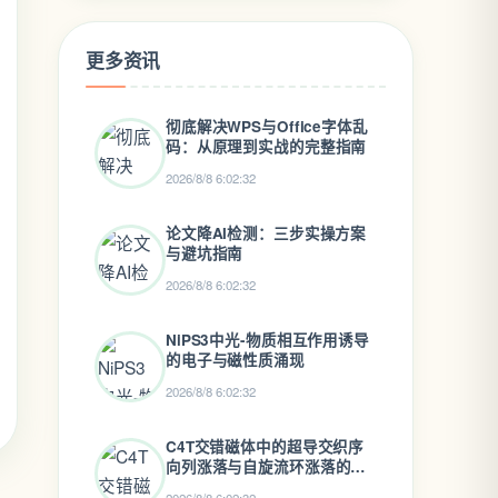
更多资讯
彻底解决WPS与Office字体乱
码：从原理到实战的完整指南
2026/8/8 6:02:32
论文降AI检测：三步实操方案
与避坑指南
2026/8/8 6:02:32
NiPS3中光-物质相互作用诱导
的电子与磁性质涌现
2026/8/8 6:02:32
C4T交错磁体中的超导交织序
向列涨落与自旋流环涨落的选
择机制