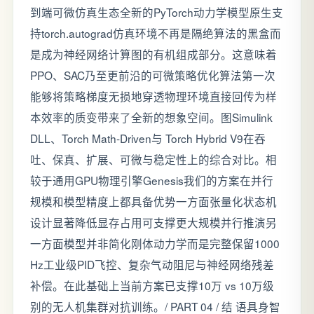
到端可微仿真生态全新的PyTorch动力学模型原生支
持torch.autograd仿真环境不再是隔绝算法的黑盒而
是成为神经网络计算图的有机组成部分。这意味着
PPO、SAC乃至更前沿的可微策略优化算法第一次
能够将策略梯度无损地穿透物理环境直接回传为样
本效率的质变带来了全新的想象空间。图Simulink
DLL、Torch Math-Driven与 Torch Hybrid V9在吞
吐、保真、扩展、可微与稳定性上的综合对比。相
较于通用GPU物理引擎Genesis我们的方案在并行
规模和模型精度上都具备优势一方面张量化状态机
设计显著降低显存占用可支撑更大规模并行推演另
一方面模型并非简化刚体动力学而是完整保留1000
Hz工业级PID飞控、复杂气动阻尼与神经网络残差
补偿。在此基础上当前方案已支撑10万 vs 10万级
别的无人机集群对抗训练。/ PART 04 / 结 语具身智