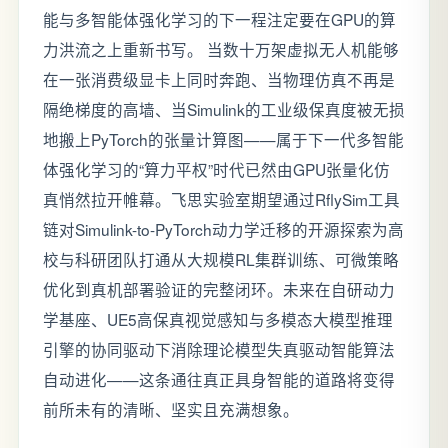
能与多智能体强化学习的下一程注定要在GPU的算
力洪流之上重新书写。 当数十万架虚拟无人机能够
在一张消费级显卡上同时奔跑、当物理仿真不再是
隔绝梯度的高墙、当Simulink的工业级保真度被无损
地搬上PyTorch的张量计算图——属于下一代多智能
体强化学习的“算力平权”时代已然由GPU张量化仿
真悄然拉开帷幕。飞思实验室期望通过RflySim工具
链对Simulink-to-PyTorch动力学迁移的开源探索为高
校与科研团队打通从大规模RL集群训练、可微策略
优化到真机部署验证的完整闭环。未来在自研动力
学基座、UE5高保真视觉感知与多模态大模型推理
引擎的协同驱动下消除理论模型失真驱动智能算法
自动进化——这条通往真正具身智能的道路将变得
前所未有的清晰、坚实且充满想象。