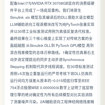
配备Intel i7与NVIDIA RTX 30708GB显存的消费级硬
件平台上完成了⼀场底层重构。我们将原⽣
Simulink .slx 模型及其编译后的DLL借助⼤语⾔模型
LLM辅助逆向⼯程逐模块改写为纯PyTorch张量实现
并以30项⼯业标准测试⽤例为真值反复迭代校准。
最终结果在三个核⼼维度上实现了对传统⽅案的全
⾯超越图 从Simulink DLL到 PyTorch GPU模型 再到
混合残差模型的总体迁移路线。1确定性仿真基石主
动步进定理提出的同步主动步进Synchronous
Stepping 机制取代异步线程调度。在30项标准测试
用例×5次独立重复运行的严苛考核下将DLL仿真的
运行间均方误差从原本的~0.015彻底归零至IEEE
754浮点极限MSE 0.000000从数学上证明了底层物
理引擎的绝对确定性为所有后续模型对比实验消除
了测量噪声污染。2AI辅助逆向工程神经网络残差精