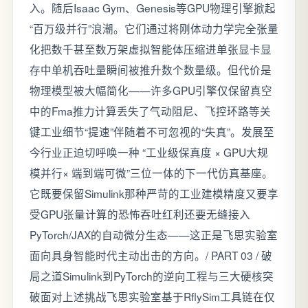
入。随后Isaac Gym、Genesis等GPU物理引擎掀起
“百万级并行”浪潮。它们通过将刚体动力学完全张量
化把数千甚至数万架虚拟智能体压缩进单张显卡显
存中单机吞吐量瞬间被推升数个数量级。但代价是
物理模型被大幅简化——许多GPU引擎仅保留真空
中的Fma推力计算丢失了气动阻尼、飞控环路等关
键工业细节“提速”伴随着不可忽视的“失真”。发展至
今行业正迫切呼唤一种 “工业级保真度 × GPU大规
模并行× 端到端可微”三位一体的下一代仿真基座。
它既要保留Simulink那种严苛的工业建模精度又要享
受GPU张量计算的恐怖吞吐红利还要无缝接入
PyTorch/JAX的自动微分生态——这正是飞思实验室
面向具身智能时代主动出击的方向。/ PART 03 / 破
局之道Simulink到PyTorch的逆向工程与三大硬核突
破⾯对上述挑战⻜思实验室基于RflySim⼯具链在仅