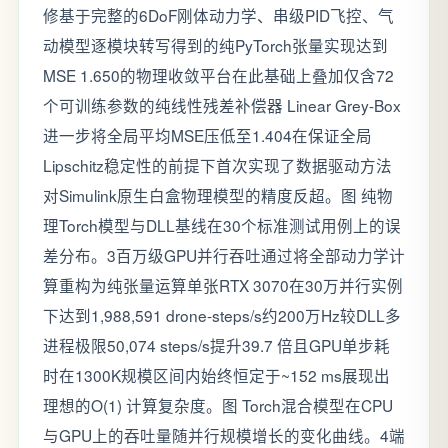
修基于完整的6DoF刚体动力学、串级PID飞控、气
动模型逐模块转写得到的纯PyTorch张量实现达到
MSE 1.650的物理收敛平台在此基础上叠加仅含72
个可训练参数的纯线性残差补偿器 Linear Grey-Box
进一步将全局平均MSE压低至1.404在保证全局
Lipschitz稳定性的前提下首次实现了数据驱动方法
对Simulink原生白盒物理模型的精度反超。图 纯物
理Torch模型与DLL基线在30个标准测试用例上的误
差分布。3百万级GPU并行吞吐通过将全部动力学计
算重构为纯张量运算单张RTX 3070在30万并行实例
下达到1,988,591 drone-steps/s约200万Hz较DLL多
进程极限50,074 steps/s提升39.7 倍且GPU单步耗
时在1300K规模区间内始终恒定于~152 ms展现出
理想的O(1) 计算复杂度。图 Torch混合模型在CPU
与GPU上的吞吐量随并行规模增长的变化曲线。4端