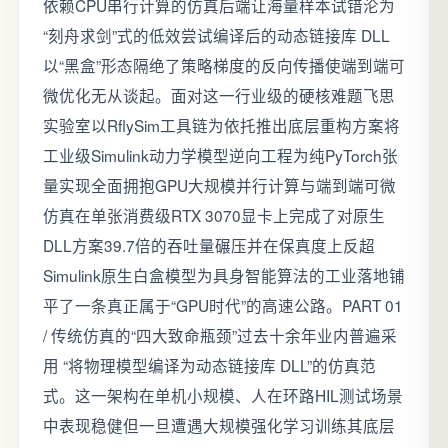
依赖CPU串行计算的仿真后端让海量样本试错沦为
“刻舟求剑”式的低效尝试编译后的动态链接库 DLL
以“黑盒”形态隔绝了策略梯度的反向传播使端到端可
微优化无从谈起。面对这一行业级的硬核难题飞思
实验室以RflySim工具链为依托推出底层重构方案将
工业级Simulink动力学模型逆向工程为纯PyTorch张
量实现全面拥抱GPU大规模并行计算与端到端可微
仿真在单张消费级RTX 3070显卡上完成了对原生
DLL方案39.7倍的吞吐量碾压并在保真度上反超
Simulink原生白盒模型为具身智能算法的工业落地铺
平了一条真正属于“GPU时代”的高速公路。PART 01
/ 传统仿真的“四大致命瓶颈”过去十余年业内普遍采
用 “将物理模型编译为动态链接库 DLL”的仿真范
式。这一架构在单机小规模、人在环路HIL测试场景
中表现稳健但一旦遭遇大规模强化学习训练其底层