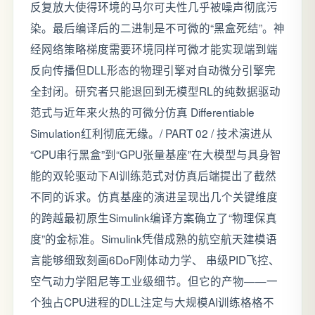
反复放大使得环境的马尔可夫性几乎被噪声彻底污
染。最后编译后的二进制是不可微的“黑盒死结”。神
经网络策略梯度需要环境同样可微才能实现端到端
反向传播但DLL形态的物理引擎对自动微分引擎完
全封闭。研究者只能退回到无模型RL的纯数据驱动
范式与近年来火热的可微分仿真 Differentiable
Simulation红利彻底无缘。/ PART 02 / 技术演进从
“CPU串行黑盒”到“GPU张量基座”在大模型与具身智
能的双轮驱动下AI训练范式对仿真后端提出了截然
不同的诉求。仿真基座的演进呈现出几个关键维度
的跨越最初原生Simulink编译方案确立了“物理保真
度”的金标准。Simulink凭借成熟的航空航天建模语
言能够细致刻画6DoF刚体动力学、 串级PID飞控、
空气动力学阻尼等工业级细节。但它的产物——一
个独占CPU进程的DLL注定与大规模AI训练格格不