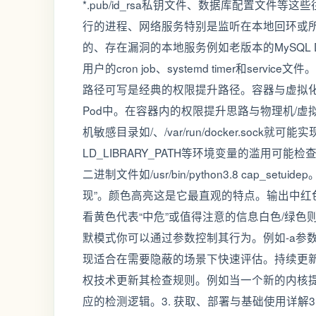
*.pub/id_rsa私钥文件、数据库配置文
行的进程、网络服务特别是监听在本地回环或所
的、存在漏洞的本地服务例如老版本的MySQL 
用户的cron job、systemd timer和servi
路径可写是经典的权限提升路径。容器与虚拟化环境检
Pod中。在容器内的权限提升思路与物理机/虚拟机
机敏感目录如/、/var/run/docker.soc
LD_LIBRARY_PATH等环境变量的滥用可能检查/e
二进制文件如/usr/bin/python3.8 cap_se
现”。颜色高亮这是它最直观的特点。输出中红
看黄色代表“中危”或值得注意的信息白色/绿
默模式你可以通过参数控制其行为。例如-a参
现适合在需要隐蔽的场景下快速评估。持续更新L
权技术更新其检查规则。例如当一个新的内核提权漏洞如C
应的检测逻辑。3. 获取、部署与基础使用详解3.1