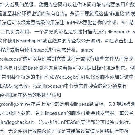
动和扩大战果的关键。数据库密码可以让你访问可能存储更多用户数
置甚至其他环境密钥的私有仓库。永远不要忽视这些“非直接”的
法后可以探索更高级的用法让LinPEAS更贴合你的需求。5.1 结
具负责利用。一个高效的流程是快速扫描先运行./linpeas.sh -
使用searchsploit或在线漏洞库查找公开漏洞。# 在攻击机上
自定义程序或服务使用strace进行动态分析。strace
 -i “open\|exec\|access”这可以帮你看到它尝试打开或执行哪些文件从而发现
AS的脚本是开源的Bash脚本这意味着你可以根据目标环境定制它。例
用某个特定的中间件如WebLogic你可以修改脚本添加对该中
S-ng仓库。找到linpeas.sh中负责文件搜索的部分通常有
的路径例如# 在适当的数组里添加
ns/*/config/config.xml)保存并上传你的定制版linpeas到目标。5.3 规避检
网下载的、名为linpeas.sh的脚本可能会触发警报。重命名
h或logcheck.sh。分块执行LinPEAS的某些部分可以独立运行。
来执行。无文件执行最隐蔽的方式是直接通过管道从网络执行不落