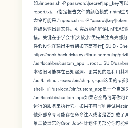
如./linpeas.sh -P password\|secret\
report.txt。-r指定报告文件的颜色模式-r
命令可能是./linpeas.sh -s -P “passw\|key
将结果输出到文件。4. 实战演练解读LinPEA
措。关键在于学会“抓大放小”优先关注高亮部分。
件假设你在输出中看到如下高亮行[] SUID - Check easy pr
https://book.hacktricks.xyz/linux-hardening/privil
/usr/local/bin/custom_app ... root 
本较旧可能存在已知漏洞。更常见的是利用其本身的特
/usr/bin/find . -exec /bin/sh -p 
shell。而/usr/local/bin/custom_ap
/usr/local/bin/custom_app如果它
运行的服务来执行它。如果不可写则尝试用string
他外部命令可能存在命令注入或者是否加载了某个我
景二被遗忘的Cron Job在计划任务部分你可能会发现[] Cron j