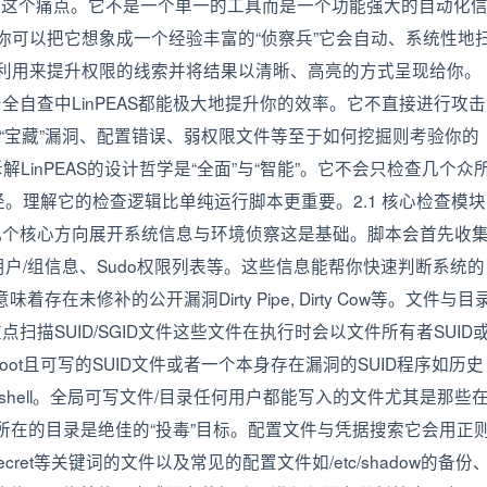
出现就是为了解决这个痛点。它不是一个单一的工具而是一个功能强大的自动化
。你可以把它想象成一个经验丰富的“侦察兵”它会自动、系统性地
能被利用来提升权限的线索并将结果以清晰、高亮的方式呈现给你。
全自查中LinPEAS都能极大地提升你的效率。它不直接进行攻击
有“宝藏”漏洞、配置错误、弱权限文件等至于如何挖掘则考验你的
拆解LinPEAS的设计哲学是“全面”与“智能”。它不会只检查几个众
。理解它的检查逻辑比单纯运行脚本更重要。2.1 核心检查模块
下几个核心方向展开系统信息与环境侦察这是基础。脚本会首先收
户/组信息、Sudo权限列表等。这些信息能帮你快速判断系统的
在未修补的公开漏洞Dirty Pipe, Dirty Cow等。文件与目
点扫描SUID/SGID文件这些文件在执行时会以文件所有者SUID
oot且可写的SUID文件或者一个本身存在漏洞的SUID程序如历史
oot shell。全局可写文件/目录任何用户都能写入的文件尤其是那些
脚本所在的目录是绝佳的“投毒”目标。配置文件与凭据搜索它会用正
secret等关键词的文件以及常见的配置文件如/etc/shadow的备份