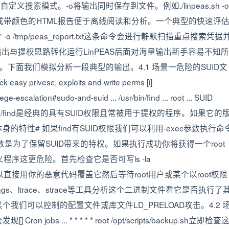
|api_key可以自定义搜索模式。-o将输出同时保存到文件。例如./linpeas.sh -o
 html生成带颜色的HTML报告便于离线阅读和分析。一个典型的快速评
\|token” -o /tmp/peas_report.txt这条命令会进行静默扫描重点搜索凭据
S输出与提权思路转化运行LinPEAS后面对海量输出新手容易不知所
下面我们模拟分析一段典型的输出。4.1 场景一危险的SUID文
ivesc, exploits and write perms [i]
ege-escalation#sudo-and-suid ... /usr/bin/find ... root ... SUID
... SUID/usr/bin/find是经典的具有SUID权限且常被用于提权的程序。如果它的
性# 如果find有SUID权限我们可以利用-exec参数执行命
\; -quit这里的-p参数是为了保留SUID带来的特权。如果执行成功你将获得一个root
p是一个自定义程序这更危险。首先检查它是否可写ls -la
全局可写你可以直接用你的恶意代码覆盖它然后等待root用户或某个以root权限
s、ltrace、strace等工具分析这个二进制文件看它是否执行了
们可以控制的配置文件或库文件LD_PRELOAD攻击。4.2 
obs ... * * * * * root /opt/scripts/backup.sh立即检查