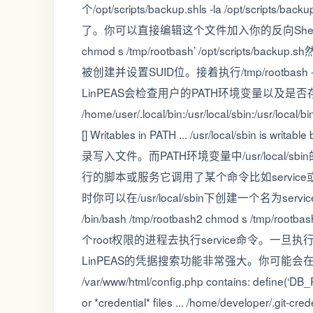
个/opt/scripts/backup.shls -la /op
了。你可以直接编辑这个文件加入你的反向Shell或添加一个SUI
chmod s /tmp/rootbash’ /opt/scripts
被创建并设置SUID位。接着执行/tmp/rootbash
LinPEAS会检查用户的PATH环境变量以及是否存
/home/user/.local/bin:/usr/local/sbin:/usr/local/b
[] Writables in PATH ... /usr/local/sbin is 
录写入文件。而PATH环境变量中/usr/local/sbi
行的脚本或服务它调用了某个命令比如service或
时你可以在/usr/local/sbin下创建一个名为service的恶意脚本
/bin/bash /tmp/rootbash2 chmod s /tmp/ro
个root权限的进程去执行service命令。一
LinPEAS的凭据搜索功能非常强大。你可能会在输出中发现[] Se
/var/www/html/config.php contains: define(‘D
or *credential* files ... /home/developer/.git