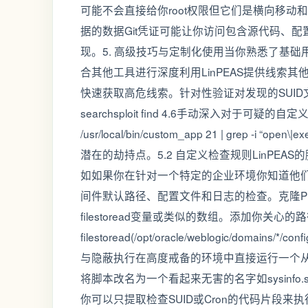
可能不会直接给你root权限但它们是横向移
据的数据Git凭证可能让你访问包含源代码、配
现。5. 高级技巧与定制化使用当你熟悉了基础用
合其他工具进行深度利用LinPEAS提供线索其他工
快速获取高危线索。针对性验证对发现的SUID文件
searchsploit find 4.6手动深入对于可疑的
/usr/local/bin/custom_app 21 | grep
潜在的劫持点。5.2 自定义检查规则LinPE
如如果你在针对一个特定的企业环境你知道他们常
间件默认路径、配置文件和日志的检查。克隆PEAS
filestoread变量或类似的数组。添加你关心
filestoread(/opt/oracle/weblogic/domai
与隐蔽执行在高度戒备的环境中直接运行一个从互联
将脚本改名为一个看起来无害的名字如sysinfo.s
你可以只提取检查SUID或Cron的代码片段