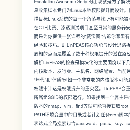
Escalation Awesome Script的
息收集脚本专门为Linux本地权限提升而设计
描目标Linux系统的每一个角落寻找所有可
在CTF比赛、渗透测试项目甚至日常的服务器安
而是为你提供一张详尽的“藏宝图”告诉你哪里
经验和技巧。2. LinPEAS核心功能与设计思路
周知的点而是覆盖了数十种权限提升的潜在路径
解析LinPEAS的检查是模块化的主要围绕以
内核版本、发行版、主机名、网络配置、当前用
“年代”和“体质”例如一个非常老的内核版本可能意味着存
权限审计这是权限提升的重灾区。LinPEAS会重
所属组SGID的权限运行。如果找到一个属主是r
版本的nmap、vim、find等就可能直接获取r
PATH环境变量中的目录或者计划任务cron
表达式全局搜索包含password、pass、key、