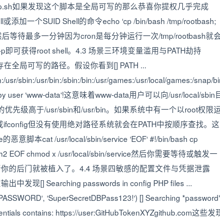
t/scripts/backup.sh如果发现这个脚本是全局可写的那么恭喜你提权几乎完成
D Shell的命令echo ‘cp /bin/bash /tmp/rootbash;
/backup.sh然后等待最多一分钟因为cron是每分钟运行一次/tmp/rootbash就
 -p即可获得root shell。4.3 场景三环境变量滥用与PATH劫持
在全局可写的路径。假设你看到[] PATH ...
in:/usr/sbin:/usr/bin:/sbin:/bin:/usr/games:/usr/local/games:/snap/b
writable by user ‘www-data‘!这意味着www-data用户可以向/usr/local/sbin
n的优先级高于/usr/sbin和/usr/bin。如果系统中有一个以root权限
ifconfig但没有使用绝对路径系统就会在PATH中按顺序查找。这
cat /usr/local/sbin/service ‘EOF‘ #!/bin/bash cp
otbash2 EOF chmod x /usr/local/sbin/service然后你需要等待或触发一
旦执行你的后门就被植入了。4.4 场景四敏感的配置文件与凭据泄露
arching passwords in config PHP files ...
B_PASSWORD‘, ‘SuperSecretDBPass123!‘) [] Searching *password
-credentials contains: https://user:GitHubTokenXYZgithub.com这些发