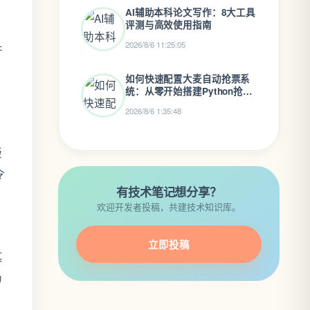
AI辅助本科论文写作：8大工具
评测与高效使用指南
估
2026/8/6 11:25:05
并
如何快速配置大麦自动抢票系
统：从零开始搭建Python抢票
助手
2026/8/6 1:35:48
版
令
有技术笔记想分享？
欢迎开发者投稿，共建技术知识库。
立即投稿
其
场
这