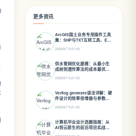
信
扫
更多资讯
ArcGIS国土业务专用插件工具
集：SHP与TXT互转工具、EXE
辅助软件赠送（支持报备、预
所
2026/8/7 9:21:43
审、勘界及自然管理）
供水管网优化建模：从最小生
集
成树到遗传算法的成本最优设
计
2026/8/7 9:21:43
录
或
Verilog generate语法详解：硬
件设计的效率倍增器与参数化
核心
2026/8/7 9:21:43
在
则
计算机毕业设计选题指南：从
AI到云原生的前沿项目实战思
、
路