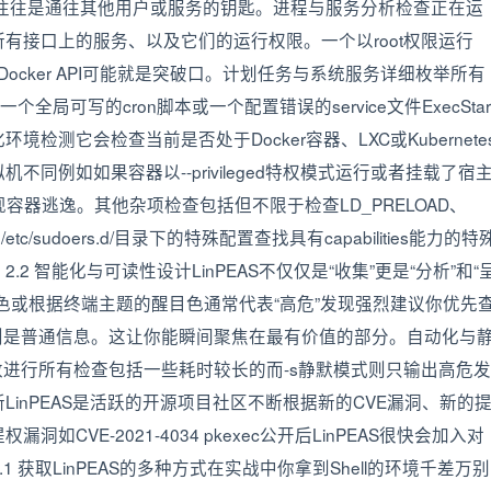
件等这些往往是通往其他用户或服务的钥匙。进程与服务分析检查正在运
有接口上的服务、以及它们的运行权限。一个以root权限运行
Docker API可能就是突破口。计划任务与系统服务详细枚举所有
ce文件。一个全局可写的cron脚本或一个配置错误的service文件ExecStar
测它会检查当前是否处于Docker容器、LXC或Kubernete
不同例如如果容器以--privileged特权模式运行或者挂载了宿
k就可能实现容器逃逸。其他杂项检查包括但不限于检查LD_PRELOAD、
tc/sudoers.d/目录下的特殊配置查找具有capabilities能力的特
tuidep。2.2 智能化与可读性设计LinPEAS不仅仅是“收集”更是“分析”和“
色或根据终端主题的醒目色通常代表“高危”发现强烈建议你优先
色则是普通信息。这让你能瞬间聚焦在最有价值的部分。自动化与
数进行所有检查包括一些耗时较长的而-s静默模式则只输出高危发
inPEAS是活跃的开源项目社区不断根据新的CVE漏洞、新的
VE-2021-4034 pkexec公开后LinPEAS很快会加入对
 获取LinPEAS的多种方式在实战中你拿到Shell的环境千差万别