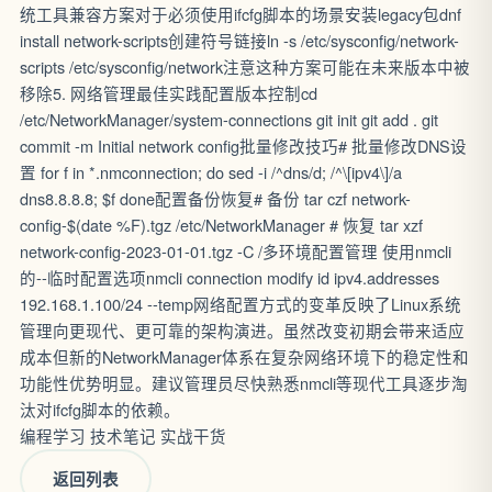
统工具兼容方案对于必须使用ifcfg脚本的场景安装legacy包dnf
install network-scripts创建符号链接ln -s /etc/sysconfig/network-
scripts /etc/sysconfig/network注意这种方案可能在未来版本中被
移除5. 网络管理最佳实践配置版本控制cd
/etc/NetworkManager/system-connections git init git add . git
commit -m Initial network config批量修改技巧# 批量修改DNS设
置 for f in *.nmconnection; do sed -i /^dns/d; /^\[ipv4\]/a
dns8.8.8.8; $f done配置备份恢复# 备份 tar czf network-
config-$(date %F).tgz /etc/NetworkManager # 恢复 tar xzf
network-config-2023-01-01.tgz -C /多环境配置管理 使用nmcli
的--临时配置选项nmcli connection modify id ipv4.addresses
192.168.1.100/24 --temp网络配置方式的变革反映了Linux系统
管理向更现代、更可靠的架构演进。虽然改变初期会带来适应
成本但新的NetworkManager体系在复杂网络环境下的稳定性和
功能性优势明显。建议管理员尽快熟悉nmcli等现代工具逐步淘
汰对ifcfg脚本的依赖。
编程学习
技术笔记
实战干货
返回列表