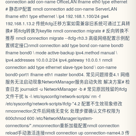
connection add con-name OfficeLAN ifname eth0 type ethernet
# 静态IP配置 nmcli connection add con-name ServerLAN
ifname eth1 type ethernet \ ip4 192.168.1.100/24 gw4
192.168.1.13.2 传统ifcfg迁移方案如需兼容旧系统可通过工具转
换# 将ifcfg转换为keyfile nmcli connection migrate # 反向转换不
推荐 nmcli connection migrate --ifcfg-rh3.3 高级网络配置示例配
置绑定接口nmcli connection add type bond con-name bond0
ifname bond0 \ mode active-backup ipv4.method manual \
ipv4.addresses 10.0.0.2/24 ipv4.gateway 10.0.0.1 nmcli
connection add type ethernet slave-type bond \ con-name
bond0-port1 ifname eth1 master bond04. 常见问题排查4.1 网络
服务无法启动现象NetworkManager服务启动失败 解决方案# 检
查日志 journalctl -u NetworkManager -b # 常见原因残留的ifcfg
文件干扰 ls -l /etc/sysconfig/network-scripts/ rm -f
/etc/sysconfig/network-scripts/ifcfg-*4.2 配置不生效现象修改
nmconnection文件后网络无变化 处理步骤确认文件权限为
600chmod 600 /etc/NetworkManager/system-
connections/*.nmconnection重新加载配置nmcli connection
reload手动激活连接nmcli connection up connection-name4.3 传