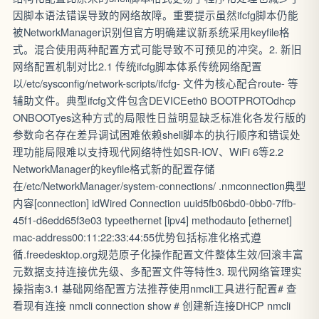
因脚本语法错误导致的网络故障。重要提示虽然ifcfg脚本仍能
被NetworkManager识别但官方明确建议新系统采用keyfile格
式。混合使用两种配置方式可能导致不可预见的冲突。2. 新旧
网络配置机制对比2.1 传统ifcfg脚本体系传统网络配置
以/etc/sysconfig/network-scripts/ifcfg- 文件为核心配合route- 等
辅助文件。典型ifcfg文件包含DEVICEeth0 BOOTPROTOdhcp
ONBOOTyes这种方式的局限性日益明显缺乏标准化各发行版的
参数命名存在差异调试困难依赖shell脚本的执行顺序和错误处
理功能局限难以支持现代网络特性如SR-IOV、WiFi 6等2.2
NetworkManager的keyfile格式新的配置存储
在/etc/NetworkManager/system-connections/ .nmconnection典型
内容[connection] idWired Connection uuid5fb06bd0-0bb0-7ffb-
45f1-d6edd65f3e03 typeethernet [ipv4] methodauto [ethernet]
mac-address00:11:22:33:44:55优势包括标准化格式遵
循.freedesktop.org规范原子化操作配置文件整体生效/回滚丰富
元数据支持连接优先级、多配置文件等特性3. 现代网络管理实
操指南3.1 基础网络配置方法推荐使用nmcli工具进行配置# 查
看现有连接 nmcli connection show # 创建新连接DHCP nmcli