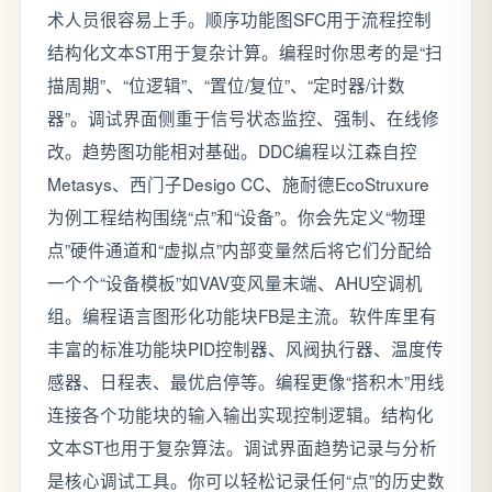
术人员很容易上手。顺序功能图SFC用于流程控制
结构化文本ST用于复杂计算。编程时你思考的是“扫
描周期”、“位逻辑”、“置位/复位”、“定时器/计数
器”。调试界面侧重于信号状态监控、强制、在线修
改。趋势图功能相对基础。DDC编程以江森自控
Metasys、西门子Desigo CC、施耐德EcoStruxure
为例工程结构围绕“点”和“设备”。你会先定义“物理
点”硬件通道和“虚拟点”内部变量然后将它们分配给
一个个“设备模板”如VAV变风量末端、AHU空调机
组。编程语言图形化功能块FB是主流。软件库里有
丰富的标准功能块PID控制器、风阀执行器、温度传
感器、日程表、最优启停等。编程更像“搭积木”用线
连接各个功能块的输入输出实现控制逻辑。结构化
文本ST也用于复杂算法。调试界面趋势记录与分析
是核心调试工具。你可以轻松记录任何“点”的历史数