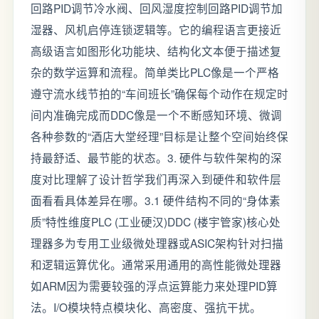
回路PID调节冷水阀、回风湿度控制回路PID调节加
湿器、风机启停连锁逻辑等。它的编程语言更接近
高级语言如图形化功能块、结构化文本便于描述复
杂的数学运算和流程。简单类比PLC像是一个严格
遵守流水线节拍的“车间班长”确保每个动作在规定时
间内准确完成而DDC像是一个不断感知环境、微调
各种参数的“酒店大堂经理”目标是让整个空间始终保
持最舒适、最节能的状态。3. 硬件与软件架构的深
度对比理解了设计哲学我们再深入到硬件和软件层
面看看具体差异在哪。3.1 硬件结构不同的“身体素
质”特性维度PLC (工业硬汉)DDC (楼宇管家)核心处
理器多为专用工业级微处理器或ASIC架构针对扫描
和逻辑运算优化。通常采用通用的高性能微处理器
如ARM因为需要较强的浮点运算能力来处理PID算
法。I/O模块特点模块化、高密度、强抗干扰。