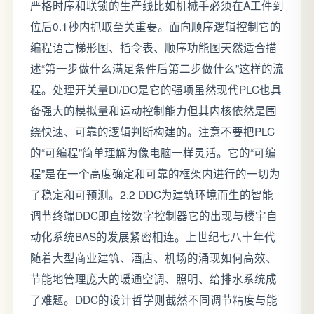
严格时序和联锁的生产线比如机械手必须在A工件到
位后0.1秒内抓取至关重要。面向顺序逻辑控制它的
编程语言梯形图、指令表、顺序功能图天然适合描
述“第一步做什么满足条件后第二步做什么”这样的流
程。处理开关量DI/DO是它的强项虽然现代PLC也具
备强大的模拟量和运动控制能力但其内核依然是围
绕快速、可靠的逻辑判断构建的。注意不要把PLC
的“可编程”简单理解为像电脑一样灵活。它的“可编
程”是在一个高度确定和可靠的框架内进行的一切为
了稳定和可预测。2.2 DDC为建筑环境而生的智能
调节终端DDC即直接数字控制器它的出现与楼宇自
动化系统BAS的发展紧密相连。上世纪七八十年代
随着大型商业建筑、酒店、机场的涌现如何高效、
节能地管理庞大的暖通空调、照明、给排水系统成
了难题。DDC的设计哲学则截然不同调节精度与能