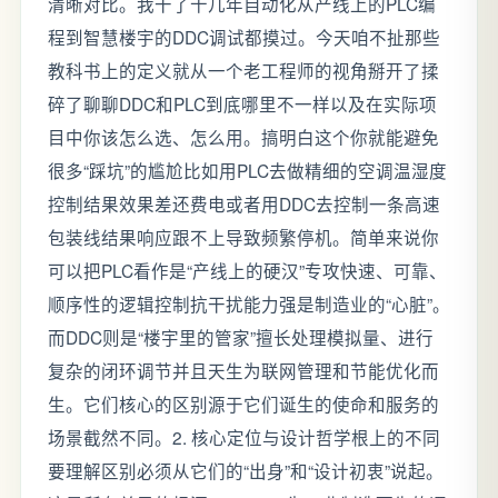
清晰对比。我干了十几年自动化从产线上的PLC编
程到智慧楼宇的DDC调试都摸过。今天咱不扯那些
教科书上的定义就从一个老工程师的视角掰开了揉
碎了聊聊DDC和PLC到底哪里不一样以及在实际项
目中你该怎么选、怎么用。搞明白这个你就能避免
很多“踩坑”的尴尬比如用PLC去做精细的空调温湿度
控制结果效果差还费电或者用DDC去控制一条高速
包装线结果响应跟不上导致频繁停机。简单来说你
可以把PLC看作是“产线上的硬汉”专攻快速、可靠、
顺序性的逻辑控制抗干扰能力强是制造业的“心脏”。
而DDC则是“楼宇里的管家”擅长处理模拟量、进行
复杂的闭环调节并且天生为联网管理和节能优化而
生。它们核心的区别源于它们诞生的使命和服务的
场景截然不同。2. 核心定位与设计哲学根上的不同
要理解区别必须从它们的“出身”和“设计初衷”说起。