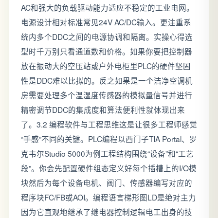
AC和强大的负载驱动能力适应不稳定的工业电网。
电源设计相对标准常见24V AC/DC输入。更注重系
统内多个DDC之间的电源协调和隔离。实操心得选
型时千万别只看通道数和价格。如果你要把控制器
放在振动大的空压站或户外电柜里PLC的硬件坚固
性是DDC难以比拟的。反之如果是一个洁净空调机
房需要处理多个温湿度传感器的模拟量信号并进行
精密调节DDC的集成度和算法便利性就体现出来
了。3.2 编程软件与工程思维这是让很多工程师感觉
“手感”不同的关键。PLC编程以西门子TIA Portal、罗
克韦尔Studio 5000为例工程结构围绕“设备”和“工艺
段”。你会先配置硬件组态定义好每个插槽上的I/O模
块然后为每个设备电机、阀门、传感器编写对应的
程序块FC/FB或AOI。编程语言梯形图LD是绝对主力
因为它直观地继承了继电器控制逻辑电工出身的技