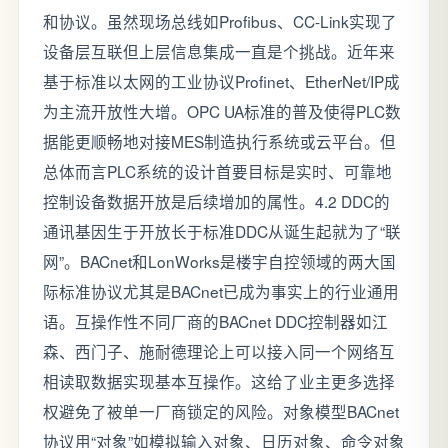
和协议。虽然现场总线如Profibus、CC-Link实现了
设备层互联但上层信息集成一直是个挑战。近年来
基于标准以太网的工业协议Profinet、EtherNet/IP成
为主流开放性大增。OPC UA标准的普及使得PLC数
据能更顺畅地对接MES制造执行系统或云平台。但
总体而言PLC系统的设计首要目标是实时、可靠地
控制设备数据开放是后续增加的属性。4.2 DDC的
通讯基因生于开放长于标准DDC从诞生起就为了“联
网”。BACnet和LonWorks是楼宇自控领域的两大国
际标准协议尤其是BACnet已成为事实上的行业通用
语。互操作性不同厂商的BACnet DDC控制器如江
森、西门子、施耐德理论上可以接入同一个网络互
相读取数据实现基本互操作。这给了业主更多选择
权避免了被单一厂商锁定的风险。对象模型BACnet
协议用“对象”如模拟输入对象、日历对象、命令对象