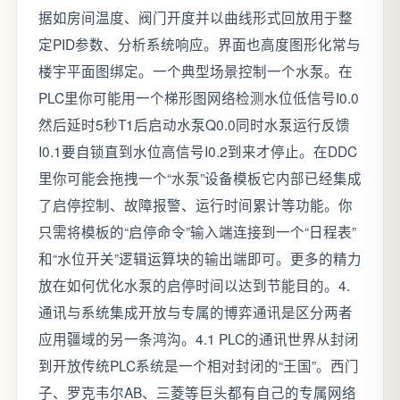
据如房间温度、阀门开度并以曲线形式回放用于整
定PID参数、分析系统响应。界面也高度图形化常与
楼宇平面图绑定。一个典型场景控制一个水泵。在
PLC里你可能用一个梯形图网络检测水位低信号I0.0
然后延时5秒T1后启动水泵Q0.0同时水泵运行反馈
I0.1要自锁直到水位高信号I0.2到来才停止。在DDC
里你可能会拖拽一个“水泵”设备模板它内部已经集成
了启停控制、故障报警、运行时间累计等功能。你
只需将模板的“启停命令”输入端连接到一个“日程表”
和“水位开关”逻辑运算块的输出端即可。更多的精力
放在如何优化水泵的启停时间以达到节能目的。4.
通讯与系统集成开放与专属的博弈通讯是区分两者
应用疆域的另一条鸿沟。4.1 PLC的通讯世界从封闭
到开放传统PLC系统是一个相对封闭的“王国”。西门
子、罗克韦尔AB、三菱等巨头都有自己的专属网络