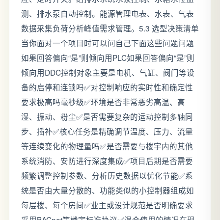
测、排水泵自动控制。能源管理电表、水表、气表
数据采集负荷分析峰值需求管理。5.3 选型决策清单
当你面对一个项目时可以问自己下面这些问题问题
如果回答偏向“是”则倾向用PLC如果回答偏向“是”则
倾向用DDC控制对象主要是电机、气缸、阀门等设
备的启停和连锁吗✅对控制响应的实时性和确定性
要求极高吗毫秒级✅环境是否非常恶劣高温、高
湿、振动、粉尘✅是否需要复杂的运动控制多轴同
步、插补✅核心任务是精确调节温度、压力、流量
等连续变化的物理量吗✅是否需要与楼宇内的其他
系统消防、安防进行深度集成✅项目后期是否需要
频繁调整控制参数、分析历史数据以优化节能✅系
统是否由大量分散的、功能类似的小控制器组成如
每层楼、每个房间✅业主或设计规范是否明确要求
采用BACnet等楼宇标准协议✅混合使用的情况在现