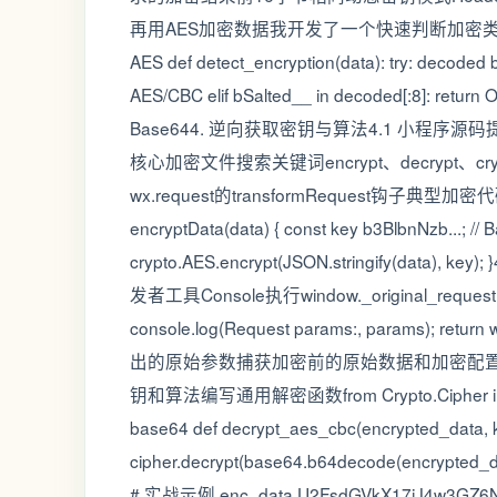
再用AES加密数据我开发了一个快速判断加密类型的Python脚本
AES def detect_encryption(data): try: decoded
AES/CBC elif bSalted__ in decoded[:8]: return
Base644. 逆向获取密钥与算法4.1 小程序
核心加密文件搜索关键词encrypt、decrypt、cry
wx.request的transformRequest钩子典型加密代码特征co
encryptData(data) { const key b3BlbnNzb...;
crypto.AES.encrypt(JSON.stringify
发者工具Console执行window._original_request wx.
console.log(Request params:, params); re
出的原始参数捕获加密前的原始数据和加密配置5.
钥和算法编写通用解密函数from Crypto.Cipher import A
base64 def decrypt_aes_cbc(encrypted_data, k
cipher.decrypt(base64.b64decode(encrypted_da
# 实战示例 enc_data U2FsdGVkX17jJ4w3GZ6NqtvX