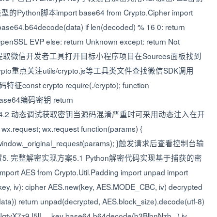
import base64 from Crypto.Cipher import
 base64.b64decode(data) if len(decoded) % 16 0: return
 OpenSSL EVP else: return Unknown except: return Not
源码提取微信开发者工具打开目标小程序项目在Sources面板找到
pto重点关注utils/crypto.js等工具类文件查找微信SDK调用
nst crypto require(./crypto); function
 // Base64编码密钥 return
(data), key); }4.2 动态调试获取密钥当源码混淆严重时可采用动态注入在开
request; wx.request function(params) {
turn window._original_request(params); }触发请求后查看控制台输
 完整解密实现方案5.1 Python解密代码实现基于捕获的密
ES from Crypto.Util.Padding import unpad import
ey, iv): cipher AES.new(key, AES.MODE_CBC, iv) decrypted
ta)) return unpad(decrypted, AES.block_size).decode(utf-8)
7z9J5lL... key base64.b64decode(b3BlbnNzb...) iv