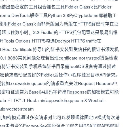
的工具组合抓包工具Fiddler Classic比Fiddler
 DevTools解密工具Python 3.8PyCryptodome库辅助工
Fiddler Classic而非新版因为新版在HTTPS解密时存在证
数小时。2.2 Fiddler的HTTPS抓包配置这是最易出错
Options HTTPS勾选Decrypt HTTPS traffic在
域点击Export Root Certificate将导出的证书安装到受信任的根证书颁发机
88常见问题处理若出现certificate not trusted错误检查
证书安装到手机系统证书目录需rootiOS设备需通过描述
密请求启动配置好的Fiddler后操作小程序触发目标API请求。
x.weixin.qq.com的请求重点关注Request Headers中
ody的加密特征通常为Base64编码字符串Response的加密模式可能
P/1.1 Host: miniapp.weixin.qq.com X-Wechat-
tion/octet-stream
lL...3.2 识别加密模式通过多次请求对比可以发现规律固定IV模式每次请
中包含X-Encrypt-Key字段混合加密先用RSA加密AES密钥