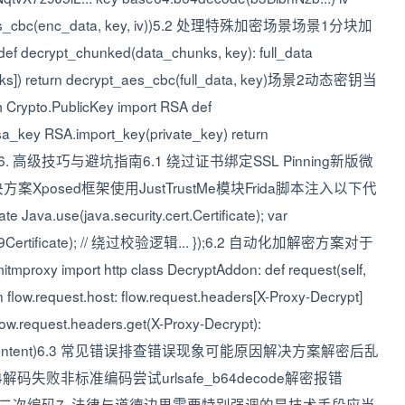
es_cbc(enc_data, key, iv))5.2 处理特殊加密场景场景1分块加
chunked(data_chunks, key): full_data
chunks]) return decrypt_aes_cbc(full_data, key)场景2动态密钥当
PublicKey import RSA def
sa_key RSA.import_key(private_key) return
nc_key))6. 高级技巧与避坑指南6.1 绕过证书绑定SSL Pinning新版微
Xposed框架使用JustTrustMe模块Frida脚本注入以下代
 Java.use(java.security.cert.Certificate); var
ert.X509Certificate); // 绕过校验逻辑... });6.2 自动化加解密方案对于
ort http class DecryptAddon: def request(self,
in flow.request.host: flow.request.headers[X-Proxy-Decrypt]
 flow.request.headers.get(X-Proxy-Decrypt):
.response.content)6.3 常见错误排查错误现象可能原因解决方案解密后乱
4解码失败非标准编码尝试urlsafe_b64decode解密报错
密钥是否经过二次编码7. 法律与道德边界需要特别强调的是技术手段应当