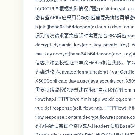
b\x00*16 # 根据实际情况调整 print(decrypt_a
密有些API响应采用分块加密需要先拼接再解密def decrypt_
b.join([base64.b64decode(c) for c in data_
遇到每次请求更换密钥时需要结合RSA解密from Crypto.
decrypt_dynamic_key(enc_key, private_key): r
rsa_key.decrypt(base64.b64decode(e
信客户端会校验证书导致Fiddler抓包失败。解决方案
码绕过校验Java.perform(function() { var Certificate
X509Certificate Java.use(java.security.c
需要持续监控的场景建议搭建自动化代理from mitmproxy imp
flow: http.HTTPFlow): if miniapp.weixin.qq.com 
true def response(self, flow: http.HTTPFlow): if
flow.response.content decrypt(flow
码IV值错误尝试全零IV或从Headers获取Base6
Padding is incorrect密钥错误检查