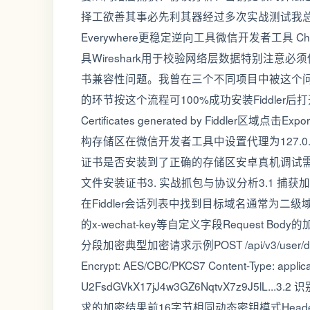
择工欲善其事必先利其器经过多次实战测试我总结出最稳定
Everywhere更稳定逆向工具微信开发者工具 Chrome
具Wireshark用于校验网络层数据特别注意必须使用
书兼容性问题。我曾在三个不同项目中被这个问题卡住
的环节按这个流程可100%成功安装Fiddler后打开Tools 
Certificates generated by Fiddler区
构存储区在微信开发者工具中设置代理为127.0.0.1:88
证书是否安装到了正确的存储区安卓真机调试需将
文件安装证书3. 实战抓包与协议分析3.1 捕获加
在Fiddler会话列表中找到目标域名通常为二级域名如xx
的x-wechat-key等自定义字段Request B
分段加密典型加密请求示例POST /api/v3/user/data HTT
Encrypt: AES/CBC/PKCS7 Content-Type: applica
U2FsdGVkX17jJ4w3GZ6NqtvX7z9J5
求的加密结果前16字节相同动态密钥模式Headers