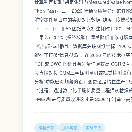
计算判定逻辑*判定逻辑If (Measured Value Nominal L
Then Pass。三、 2026 年精益质量管理
航空零件项目中的实测对比数据| 维度 | 传统模式 (2024
| :--- | :--- | :--- || A0 图纸气泡标注耗时 | 18
工录入) | 0.1% (系统校验) | 显着降低 || 修订版本
| 纸质/Excel 散乱 | 数据库关联图纸坐标 |
键在于打破“信息孤岛”。在 2026 年的技
PDF 或 DWG 图纸具有矢量信息提高 OCR 识
应直接对接 CMM三坐标测量机或视觉检测设
分析”功能应对频繁的设计变更这是精益生产中应对变
个过程。通过数字化手段将质量工程师从枯燥的
FMEA和进行质量改进这才是 2026 年制造
编程学习
技术笔记
实战干货