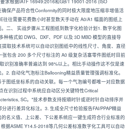
TF 16949:2016和GB/T 19001-2016 (ISO
在确保产品符合性Conformity的同时极大限度地压缩非增值活
往往需要花费数小时甚至数天手动在 A0/A1 幅面的图纸上
。二、 实战步骤从工程图纸到数字化检验计划1. 数字化图
格式如 DWG、DXF、PDF 以及 3D MBD 模型的直接导
征提取技术系统可以自动识别图纸中的线性尺寸、角度、直径
张包含 200 多个尺寸标注的 A0 级复杂活塞零件图纸时目前
提取识别准确率普遍达到 98%以上。相比手动操作这不仅是速
. 自动化气泡标注Ballooning精益质量管理强调标准化。
基于图纸坐标系的自动关联。每一个气泡编号都唯一对应数据
操作要点在识别过程中系统应自动区分关键特性Critical
nt Characteristics, SC。*技术参数支持按順时针或逆时针自动排序并
变更部分进行差异化标注。3. 生成全尺寸检验报告FAI/PPAP精益
出的名义值、上公差、下公差系统应一键生成符合行业标准的
据ASME Y14.5-2018等几何公差标准数字化工具可以自动