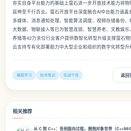
夯实自身平台能力的基础上萤石进一步开放技术能力将物
延伸至千行百业。萤石开放平台深度融合AI中台能力涵盖
多媒体、消息通知处理、智能算法调度、视频存储备份、E
大数据、物联接入等已为智慧连锁、智慧养老、文教娱乐
养殖等42万余位行业客户提供数智化转型升级支撑萤石物
云支持专有化部署助力中大型企业和组织的数字化转型升
返回
编程学习
技术笔记
实战干货
相关推荐
从 C 到 C++：告别面向过程，拥抱对象世界（C++98/0