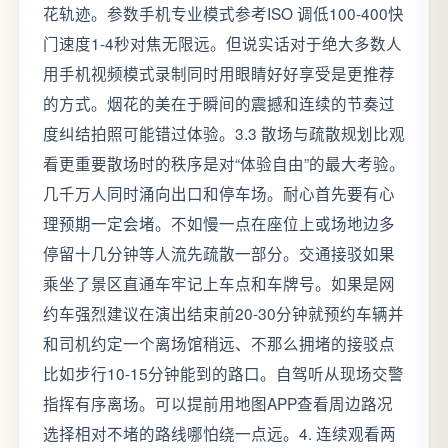
花轨迹。参数手机专业模式参考ISO 调低100-400快
门速度1-4秒对焦无限远。但说实话对于绝大多数人
用手机视频模式录制同时用眼睛好好享受是更推荐
的方式。烟花的美在于瞬间的震撼和连续的节奏过
度纠结拍照可能错过体验。3.3 散场与疏散规划比观
看更重要散场时的秩序是对“体验自由”的最大考验。
几千万人同时涌向出口和停车场。耐心首先要有心
理预期一定会堵。不如慢一点在座位上或场地边多
停留十几分钟等人流先疏散一部分。交通接驳如果
乘坐了景区直通车牢记上车点和车牌号。如果是网
约车强烈建议在演出结束前20-30分钟就预约车辆并
和司机约定一个离场馆稍远、不那么拥堵的接驳点
比如步行10-15分钟能到的路口。自驾听从现场交警
指挥有序离场。可以提前用地图APP查看周边路况
选择相对不堵的路线哪怕绕一点远。4. 连续观看两