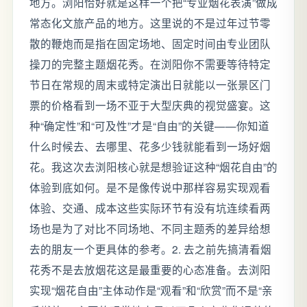
地方。浏阳恰好就是这样一个把“专业烟花表演”做成
常态化文旅产品的地方。这里说的不是过年过节零
散的鞭炮而是指在固定场地、固定时间由专业团队
操刀的完整主题烟花秀。在浏阳你不需要等待特定
节日在常规的周末或特定演出日就能以一张景区门
票的价格看到一场不亚于大型庆典的视觉盛宴。这
种“确定性”和“可及性”才是“自由”的关键——你知道
什么时候去、去哪里、花多少钱就能看到一场好烟
花。我这次去浏阳核心就是想验证这种“烟花自由”的
体验到底如何。是不是像传说中那样容易实现观看
体验、交通、成本这些实际环节有没有坑连续看两
场也是为了对比不同场地、不同主题秀的差异给想
去的朋友一个更具体的参考。2. 去之前先搞清看烟
花秀不是去放烟花这是最重要的心态准备。去浏阳
实现“烟花自由”主体动作是“观看”和“欣赏”而不是“亲