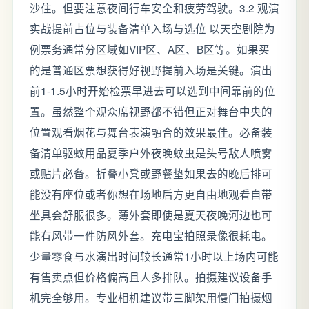
沙住。但要注意夜间行车安全和疲劳驾驶。3.2 观演
实战提前占位与装备清单入场与选位 以天空剧院为
例票务通常分区域如VIP区、A区、B区等。如果买
的是普通区票想获得好视野提前入场是关键。演出
前1-1.5小时开始检票早进去可以选到中间靠前的位
置。虽然整个观众席视野都不错但正对舞台中央的
位置观看烟花与舞台表演融合的效果最佳。必备装
备清单驱蚊用品夏季户外夜晚蚊虫是头号敌人喷雾
或贴片必备。折叠小凳或野餐垫如果去的晚后排可
能没有座位或者你想在场地后方更自由地观看自带
坐具会舒服很多。薄外套即使是夏天夜晚河边也可
能有风带一件防风外套。充电宝拍照录像很耗电。
少量零食与水演出时间较长通常1小时以上场内可能
有售卖点但价格偏高且人多排队。拍摄建议设备手
机完全够用。专业相机建议带三脚架用慢门拍摄烟