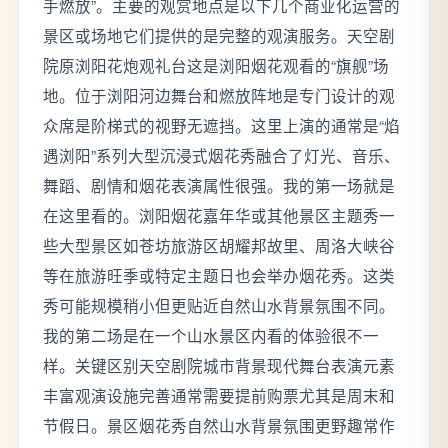
手燃放”。主要的观赏地点是以下几个商业化运营的
景区或场地它们提供的是完整的观演服务。天空剧
院原浏阳花炮观礼台这是浏阳烟花观看的“旗舰”场
地。位于浏阳河边舞台和燃放阵地是专门设计的观
众席是阶梯式的视野无遮挡。这里上演的通常是“焰
遇浏阳”系列大型沉浸式烟花秀融合了灯光、音乐、
舞蹈、剧情和烟花表演属性很强。我的第一场就是
在这里看的。浏阳烟花嘉年华或其他景区主题秀一
些大型景区如苍坊旅游区胡耀邦故里、周洛大峡谷
等在旅游旺季或特定主题日也会举办烟花秀。这类
秀可能规模稍小但更贴近自然山水背景氛围不同。
我的第二场是在一个山水景区内看的体验很不一
样。关键区别天空剧院城市背景现代舞台表演元素
丰富观演设施完善通常需要提前购票尤其是周末和
节假日。景区烟花秀自然山水背景氛围更野趣常作