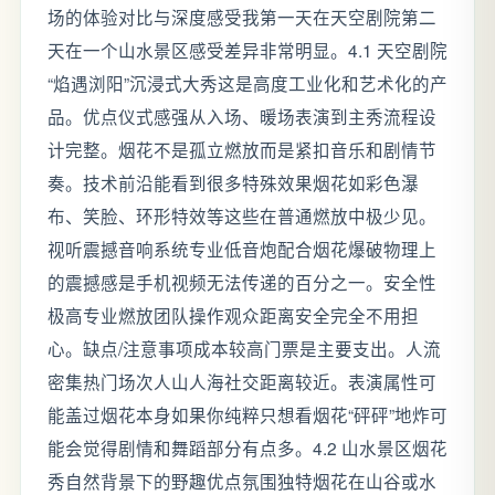
场的体验对比与深度感受我第一天在天空剧院第二
天在一个山水景区感受差异非常明显。4.1 天空剧院
“焰遇浏阳”沉浸式大秀这是高度工业化和艺术化的产
品。优点仪式感强从入场、暖场表演到主秀流程设
计完整。烟花不是孤立燃放而是紧扣音乐和剧情节
奏。技术前沿能看到很多特殊效果烟花如彩色瀑
布、笑脸、环形特效等这些在普通燃放中极少见。
视听震撼音响系统专业低音炮配合烟花爆破物理上
的震撼感是手机视频无法传递的百分之一。安全性
极高专业燃放团队操作观众距离安全完全不用担
心。缺点/注意事项成本较高门票是主要支出。人流
密集热门场次人山人海社交距离较近。表演属性可
能盖过烟花本身如果你纯粹只想看烟花“砰砰”地炸可
能会觉得剧情和舞蹈部分有点多。4.2 山水景区烟花
秀自然背景下的野趣优点氛围独特烟花在山谷或水