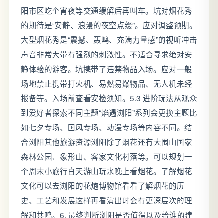
阳市区吃个宵夜等交通缓解后再叫车。坑对烟花秀
的期待是“安静、浪漫的夜空点缀”。应对调整预期。
大型烟花秀是“震撼、轰鸣、充满力量感”的视听冲击
声音非常大带有强烈的刺激性。不适合寻求绝对安
静体验的游客。坑携带了违禁物品入场。应对一般
场地禁止携带打火机、易燃易爆物品、无人机未经
报备等。入场前查看安检须知。5.3 进阶玩法从观众
到爱好者探索不同主题“焰遇浏阳”系列会更换主题比
如七夕专场、国风专场、动漫专场等内容不同。结
合浏阳其他旅游资源浏阳除了烟花还有大围山国家
森林公园、象形山、客家文化村落等。可以规划一
个周末小旅行白天游山玩水晚上看烟花。了解烟花
文化可以去浏阳的花炮博物馆看看了解烟花的历
史、工艺和发展这样再看演出时会有更深层次的理
解和共鸣。6. 最终判断浏阳是否值得以及给谁的建