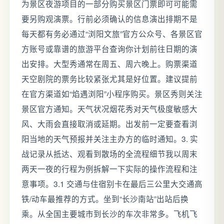
为景区夜游项目的一部分购买景区门票即可可能需
要另购观演票。行前必须确认的信息演出排期不是
每天都有务必通过“浏阳文旅”官方公众号、各景区官
方账号或靠谱的旅游平台查询你计划前往日期的演
出安排。大型秀通常在周五、周六晚上。购票渠道
天空剧院的票务比较紧张尤其是好位置。建议提前
在官方渠道如“焰遇浏阳”小程序购买。景区秀则关注
景区官方通知。天气状况烟花秀对天气极度敏感大
风、大雨会直接取消或延期。出发前一定要查看浏
阳当地的天气预报并关注主办方的临时通知。3. 实
战记录从抵达、观看到散场的全流程细节我以周末
两天一夜的行程为例拆解一下实际的操作流程和注
意事项。3.1 交通与住宿别卡在最后三公里大交通高
铁/动车最推荐的方式。坐到“长沙南站”出站后换
乘。从全国主要城市到长沙的车次非常多。飞机飞