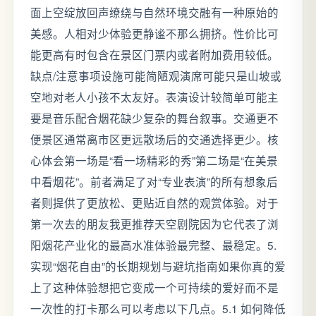
面上空绽放回声缭绕与自然环境交融有一种原始的
美感。人相对少体验更静谧不那么拥挤。性价比可
能更高有时包含在景区门票内或者附加费用较低。
缺点/注意事项设施可能简陋观演席可能只是山坡或
空地对老人小孩不太友好。表演设计较简单可能主
要是音乐配合烟花缺少复杂的舞台叙事。交通更不
便景区通常离市区更远散场后的交通选择更少。核
心体会第一场是“看一场精彩的秀”第二场是“在美景
中看烟花”。前者满足了对“专业表演”的所有想象后
者则提供了更放松、更贴近自然的观赏体验。对于
第一次去的朋友我更推荐天空剧院因为它代表了浏
阳烟花产业化的最高水准体验最完整、最稳定。5.
实现“烟花自由”的长期规划与避坑指南如果你真的爱
上了这种体验想把它变成一个可持续的爱好而不是
一次性的打卡那么可以考虑以下几点。5.1 如何降低