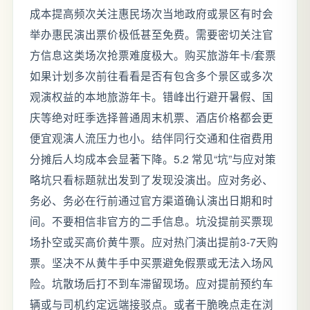
成本提高频次关注惠民场次当地政府或景区有时会
举办惠民演出票价极低甚至免费。需要密切关注官
方信息这类场次抢票难度极大。购买旅游年卡/套票
如果计划多次前往看看是否有包含多个景区或多次
观演权益的本地旅游年卡。错峰出行避开暑假、国
庆等绝对旺季选择普通周末机票、酒店价格都会更
便宜观演人流压力也小。结伴同行交通和住宿费用
分摊后人均成本会显著下降。5.2 常见“坑”与应对策
略坑只看标题就出发到了发现没演出。应对务必、
务必、务必在行前通过官方渠道确认演出日期和时
间。不要相信非官方的二手信息。坑没提前买票现
场扑空或买高价黄牛票。应对热门演出提前3-7天购
票。坚决不从黄牛手中买票避免假票或无法入场风
险。坑散场后打不到车滞留现场。应对提前预约车
辆或与司机约定远端接驳点。或者干脆晚点走在浏