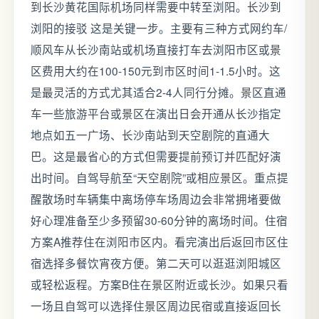
到长沙黄花国际机场同样需要中转至浏阳。长沙到
浏阳的接驳 这是关键一步。主要有三种方式网约车/
顺风车从长沙南站或机场直接打车去浏阳市区或景
区费用大约在100-150元到市区时间1-1.5小时。这
是最灵活的方式尤其适合2-4人同行分摊。景区直通
车一些旅游平台或景区在演出日会开通从长沙指定
地点如五一广场、长沙南站到天空剧院的直通大
巴。这是最省心的方式但需要提前预订并匹配好演
出时间。自驾导航至“天空剧院”或相应景区。重点提
醒散场时车辆集中离场停车场周边会非常拥堵要做
好心理准备至少多预留30-60分钟的离场时间。住宿
方案A推荐住在浏阳市区内。看完演出后返回市区住
宿选择多餐饮宵夜方便。第二天可以逛逛浏阳城区
或轻松返程。方案B住在景区附近或长沙。如果只看
一场且自驾可以选择住景区周边民宿或直接返回长