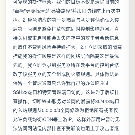
可复现的操作框架。我们的目标不仅是清除眼前的
“毒瘤”更要搞清楚“感染路径”并加固防线防止再次中
招。2. 应急响应的第一步隔离与初步评估确认入侵
后第一原则是避免打草惊蛇同时控制影响范围。直
接关机或重启可能会丢失内存中的攻击者会话信息
而放任不管则风险会持续扩大。2.1 立即采取的隔离
措施我的操作顺序是这样的网络层面隔离这是最优
先的。我立即登录到服务器所在云平台的控制台修
改了该服务器的安全组或防火墙规则。具体做法是
保留一个管理通道只允许我自己的办公IP通过
SSH22端口和特定管理端口访问。这是为了后续排
查操作。切断Web服务对公网的暴露将80/443端口
的入站规则从0.0.0.0/0全网修改为拒绝所有或者仅
允许负载均衡/CDN等上游IP。这样外部用户暂时无
法访问网站但内部排查不受影响也阻止了攻击者继