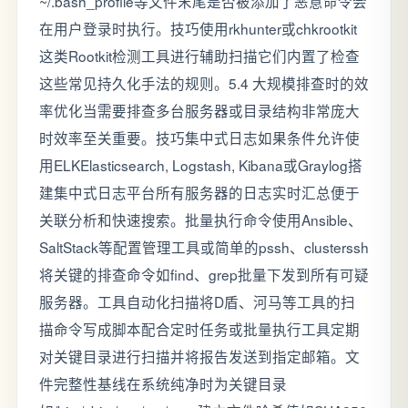
~/.bash_profile等文件末尾是否被添加了恶意命令会
在用户登录时执行。技巧使用rkhunter或chkrootkit
这类Rootkit检测工具进行辅助扫描它们内置了检查
这些常见持久化手法的规则。5.4 大规模排查时的效
率优化当需要排查多台服务器或目录结构非常庞大
时效率至关重要。技巧集中式日志如果条件允许使
用ELKElasticsearch, Logstash, Kibana或Graylog搭
建集中式日志平台所有服务器的日志实时汇总便于
关联分析和快速搜索。批量执行命令使用Ansible、
SaltStack等配置管理工具或简单的pssh、clusterssh
将关键的排查命令如find、grep批量下发到所有可疑
服务器。工具自动化扫描将D盾、河马等工具的扫
描命令写成脚本配合定时任务或批量执行工具定期
对关键目录进行扫描并将报告发送到指定邮箱。文
件完整性基线在系统纯净时为关键目录