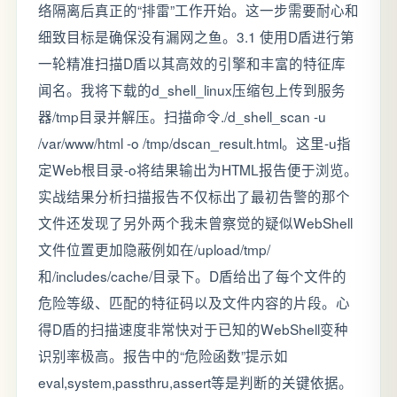
络隔离后真正的“排雷”工作开始。这一步需要耐心和
细致目标是确保没有漏网之鱼。3.1 使用D盾进行第
一轮精准扫描D盾以其高效的引擎和丰富的特征库
闻名。我将下载的d_shell_linux压缩包上传到服务
器/tmp目录并解压。扫描命令./d_shell_scan -u
/var/www/html -o /tmp/dscan_result.html。这里-u指
定Web根目录-o将结果输出为HTML报告便于浏览。
实战结果分析扫描报告不仅标出了最初告警的那个
文件还发现了另外两个我未曾察觉的疑似WebShell
文件位置更加隐蔽例如在/upload/tmp/
和/includes/cache/目录下。D盾给出了每个文件的
危险等级、匹配的特征码以及文件内容的片段。心
得D盾的扫描速度非常快对于已知的WebShell变种
识别率极高。报告中的“危险函数”提示如
eval,system,passthru,assert等是判断的关键依据。