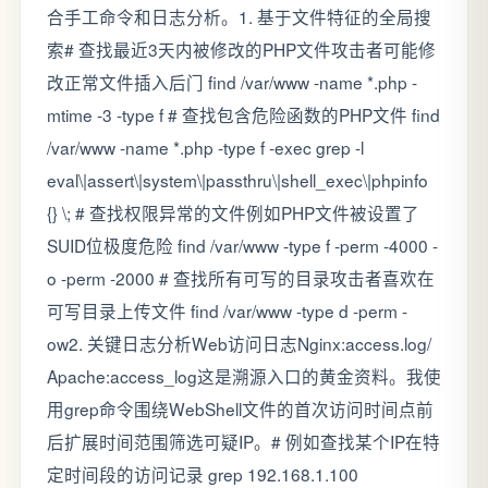
合手工命令和日志分析。1. 基于文件特征的全局搜
索# 查找最近3天内被修改的PHP文件攻击者可能修
改正常文件插入后门 find /var/www -name *.php -
mtime -3 -type f # 查找包含危险函数的PHP文件 find
/var/www -name *.php -type f -exec grep -l
eval\|assert\|system\|passthru\|shell_exec\|phpinfo
{} \; # 查找权限异常的文件例如PHP文件被设置了
SUID位极度危险 find /var/www -type f -perm -4000 -
o -perm -2000 # 查找所有可写的目录攻击者喜欢在
可写目录上传文件 find /var/www -type d -perm -
ow2. 关键日志分析Web访问日志Nginx:access.log/
Apache:access_log这是溯源入口的黄金资料。我使
用grep命令围绕WebShell文件的首次访问时间点前
后扩展时间范围筛选可疑IP。# 例如查找某个IP在特
定时间段的访问记录 grep 192.168.1.100