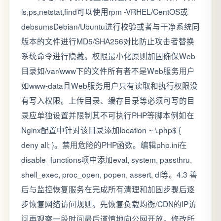
ls,ps,netstat,find可以使用rpm -VRHEL/CentOS或
debsumsDebian/Ubuntu进行校验或者与干净系统同
版本的文件进行MD5/SHA256对比防止攻击者替换
系统命令进行隐藏。权限最小化原则加固确保Web
目录如/var/www下的文件所有者不是Web服务用户
如www-data且Web服务用户只有读取和执行权限没
有写入权限。上传目录、缓存目录等必须可写的目
录应单独设置并限制其不可执行PHP等脚本例如在
Nginx配置中针对该目录添加location ~ \.php$ {
deny all; }。禁用危险的PHP函数。编辑php.ini在
disable_functions项中添加eval, system, passthru,
shell_exec, proc_open, popen, assert, dl等。4.3 善
后与监控恢复服务在完成所有清理和加固步骤后逐
步恢复网络访问规则。先恢复负载均衡/CDN的IP访
问再观察一段时间最后谨慎地向公网开放。修改所