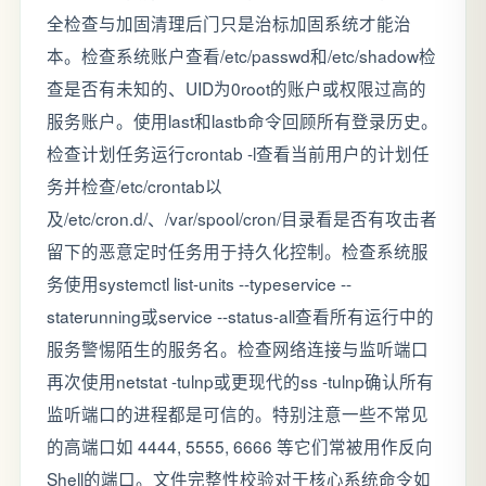
全检查与加固清理后门只是治标加固系统才能治
本。检查系统账户查看/etc/passwd和/etc/shadow检
查是否有未知的、UID为0root的账户或权限过高的
服务账户。使用last和lastb命令回顾所有登录历史。
检查计划任务运行crontab -l查看当前用户的计划任
务并检查/etc/crontab以
及/etc/cron.d/、/var/spool/cron/目录看是否有攻击者
留下的恶意定时任务用于持久化控制。检查系统服
务使用systemctl list-units --typeservice --
staterunning或service --status-all查看所有运行中的
服务警惕陌生的服务名。检查网络连接与监听端口
再次使用netstat -tulnp或更现代的ss -tulnp确认所有
监听端口的进程都是可信的。特别注意一些不常见
的高端口如 4444, 5555, 6666 等它们常被用作反向
Shell的端口。文件完整性校验对于核心系统命令如