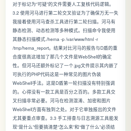
对于标记为“可疑”的文件需要人工复核代码逻辑。
3.2 使用河马进行第二轮交叉验证为了确保万无一失
我接着使用河马查杀工具进行第二轮扫描。河马有
静态检测、动态检测等多种模式。扫描命令我使用
其静态扫描模式./hema -p /var/www/html -r
/tmp/hema_report。结果对比河马的报告与D盾的重
合度很高这增加了那几个文件是WebShell的确定
性。但河马还额外标记了一个.jpg文件提示其内嵌了
可执行的PHP代码这是一种常见的图片伪装
WebShell手法。这是D盾第一轮扫描没有特别强调
的。心得没有一款工具是百分之百的。多款工具交
叉扫描非常必要。河马在检测混淆、加密和图片
WebShell方面有独到之处。对于它单独报出的文件
尤其要重点审查。3.3 手工排查与日志溯源工具能发
现“是什么”但要搞清楚“怎么来”和“做了什么”必须结