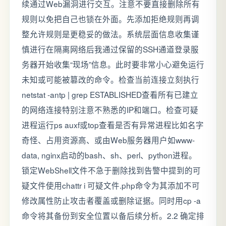
续通过Web漏洞进行交互。注意不要直接删除所有
规则以免把自己也锁在外面。先添加拒绝规则再调
整允许规则是更稳妥的做法。系统层面信息收集谨
慎进行在隔离网络后我通过保留的SSH通道登录服
务器开始收集“现场”信息。此时要非常小心避免运行
未知或可能被篡改的命令。检查当前连接立刻执行
netstat -antp | grep ESTABLISHED查看所有已建立
的网络连接特别注意不熟悉的IP和端口。检查可疑
进程运行ps auxf或top查看是否有异常进程比如名字
奇怪、占用资源高、或由Web服务器用户如www-
data, nginx启动的bash、sh、perl、python进程。
锁定WebShell文件不急于删除找到告警中提到的可
疑文件使用chattr i 可疑文件.php命令为其添加不可
修改属性防止攻击者覆盖或删除证据。同时用cp -a
命令将其备份到安全位置以备后续分析。2.2 确定排