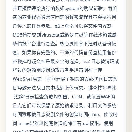
并直接传递给执行函数如system的明显逻辑。而加
密的商业代码通常有固定的解密流程且不会执行用
户传入的任意参数。线上查杀可以将文件内容或
MD5值提交到Virustotal或微步在线等在线沙箱或威
胁情报平台进行复查。核心原则拿不准时从备份恢
复。如果你有完整的、干净的代码备份直接用备份
替换掉可疑文件是最安全的选择。5.2 日志被清理或
绕过的溯源困境问题攻击者手段高明在上传
WebShell后第一时间清除了相关的Web访问日志条
目导致无法从日志中找到上传请求。排查技巧寻找
“边缘”日志检查负载均衡器、CDN、或前置WAF的
日志它们可能保留了原始请求记录。利用文件系统
时间戳即使日志被删文件的创建时间ctime、修改时
间mtime是难以彻底伪造的除非有root权限。使用
stat命令查看WebShell文件的精确时间然后去检查