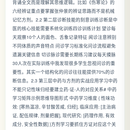
背诵全文而是理解其思维逻辑。比如《伤寒论》的
六经辨证重点要掌握张仲景的辨证思路而不是机械
记忆方剂。2.2 第二层诊断技能的刻意训练诊断是中
医的核心技能需要系统化训练四诊训练计划 望诊每
天观察10个人的面色、舌象记录特征 闻诊注意辨别
不同体质的声音特点 问诊学习标准化问诊流程避免
遗漏关键信息 切诊脉诊需要长期练习建议每天摸脉
30人次在实际训练中我发现很多学生忽视问诊的重
要性。其实一个结构化的问诊往往能提供70%的诊
断信息。2.3 第三层中药与方剂的实战应用学习中药
不能只记性味归经要建立药-证-人的对应关系# 中药
学习矩阵示例思维导图形式 中药学习维度 { 性味功
效: [寒热温凉, 辛甘酸苦咸, 归经], 临床应用: [主治病
证, 配伍规律, 剂量把握], 现代研究: [药理作用, 有效
成分, 安全性数据] }方剂学习要抓住方证对应这个关