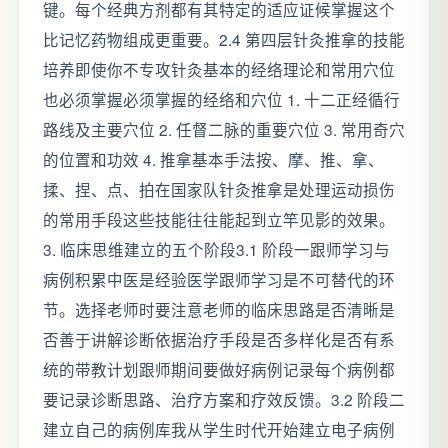
键。每个经典方剂都有其特定的适应证候掌握这个
比记忆药物组成更重要。2.4 第四层针灸推拿的技能
培养即使你不专攻针灸基本的经络理论和常用穴位
也必须掌握必须掌握的经络和穴位 1. 十二正经循行
路线及主要穴位 2. 任督二脉的重要穴位 3. 常用奇穴
的位置和功效 4. 推拿基本手法按、摩、推、拿、
揉、捏、点、拍在国家队针灸推拿是处理运动损伤
的常用手段这些技能往往能起到立竿见影的效果。
3. 临床思维建立的五个阶段3.1 阶段一跟师学习与
病例积累中医是经验医学跟师学习是不可替代的环
节。选择老师时要注意老师的临床思路是否清晰是
否善于讲解诊断依据治疗手段是否多样化是否有系
统的带教计划跟师期间要做好病例记录每个病例都
要记录诊断思路、治疗方案和疗效反馈。3.2 阶段二
建立自己的病例库我从学生时代开始建立电子病例