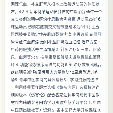
调理气血、补益肝肾从根本上改善运动员的体质状
态。4.3 实际案例某运动员膝伤的中医治疗通过一个
真实案例说明中医治疗思路病例背景 运动员25岁篮
球运动员 伤情右膝前交叉韧带重建术后3个月 主要
问题膝关节稳定性差肌肉萎缩疼痛 中医诊断 证属肝
肾亏虚气血瘀滞 治则补益肝肾活血通络 治疗方案 1.
中药内服独活寄生汤加减 2. 针灸治疗足三里、阳陵
泉、血海等穴 3. 推拿康复松解肌肉紧张促进血液循
环 4. 功能锻炼循序渐进的功能训练 治疗效果 4周后
疼痛明显减轻8周后肌肉力量恢复12周后重返训练
场5. 青年中医学习的具体建议5.1 学习资源的选择
与利用经典著作版本选择《黄帝内经》选择校注详
细的版本《伤寒论》配合名家注解学习现代中医教
材作为辅助参考网络学习资源推荐学习平台 1. 中国
中医药出版社官方资源 2. 各中医药大学开放课程 3.